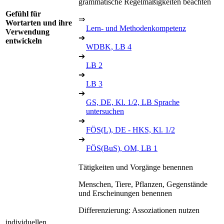
grammatische Regelmäßigkeiten beachten
Gefühl für
⇒
Wortarten und ihre
Lern- und Methodenkompetenz
Verwendung
➔
entwickeln
WDBK, LB 4
➔
LB 2
➔
LB 3
➔
GS, DE, Kl. 1/2, LB Sprache
untersuchen
➔
FÖS(L), DE - HKS, Kl. 1/2
➔
FÖS(BuS), OM, LB 1
Tätigkeiten und Vorgänge benennen
Menschen, Tiere, Pflanzen, Gegenstände
und Erscheinungen benennen
Differenzierung: Assoziationen nutzen
individuellen