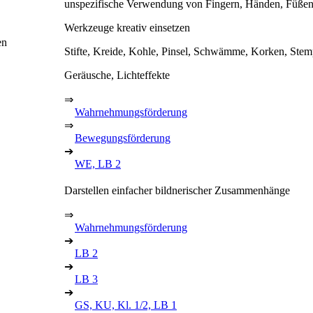
unspezifische Verwendung von Fingern, Händen, Füße
Werkzeuge kreativ einsetzen
en
Stifte, Kreide, Kohle, Pinsel, Schwämme, Korken, Stemp
Geräusche, Lichteffekte
⇒
Wahrnehmungsförderung
⇒
Bewegungsförderung
➔
WE, LB 2
Darstellen einfacher bildnerischer Zusammenhänge
⇒
Wahrnehmungsförderung
➔
LB 2
➔
LB 3
➔
GS, KU, Kl. 1/2, LB 1