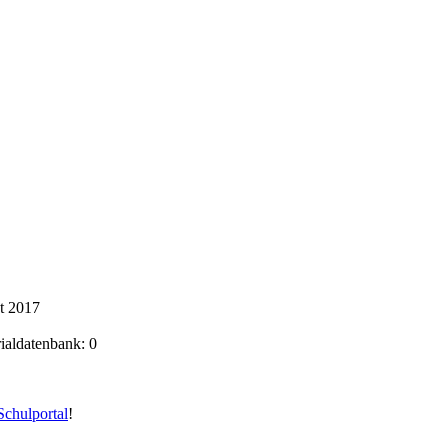
t 2017
rialdatenbank: 0
chulportal
!