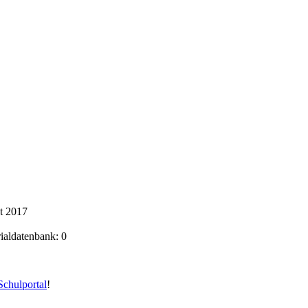
t 2017
rialdatenbank: 0
chulportal
!