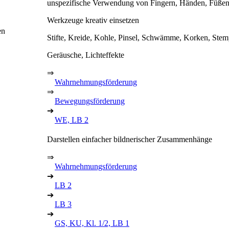
unspezifische Verwendung von Fingern, Händen, Füße
Werkzeuge kreativ einsetzen
en
Stifte, Kreide, Kohle, Pinsel, Schwämme, Korken, Stemp
Geräusche, Lichteffekte
⇒
Wahrnehmungsförderung
⇒
Bewegungsförderung
➔
WE, LB 2
Darstellen einfacher bildnerischer Zusammenhänge
⇒
Wahrnehmungsförderung
➔
LB 2
➔
LB 3
➔
GS, KU, Kl. 1/2, LB 1