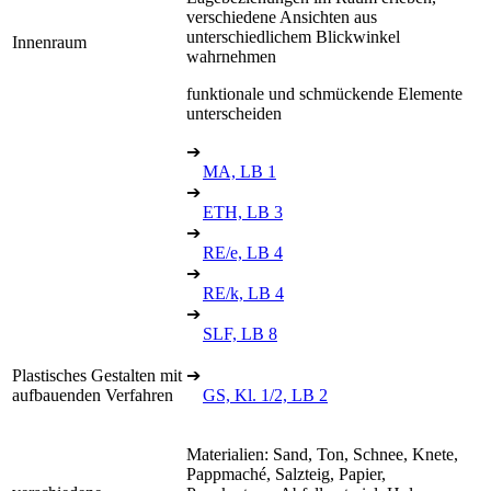
verschiedene Ansichten aus
unterschiedlichem Blickwinkel
Innenraum
wahrnehmen
funktionale und schmückende Elemente
unterscheiden
➔
MA, LB 1
➔
ETH, LB 3
➔
RE/e, LB 4
➔
RE/k, LB 4
➔
SLF, LB 8
Plastisches Gestalten mit
➔
aufbauenden Verfahren
GS, Kl. 1/2, LB 2
Materialien: Sand, Ton, Schnee, Knete,
Pappmaché, Salzteig, Papier,