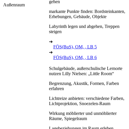
gehen
Außenraum
markante Punkte finden: Bordsteinkanten,
Erhebungen, Gebäude, Objekte
Labyrinth legen und abgehen, Treppen
steigen
➔
FÖS(BuS), OM, , LB 5
➔
FÖS(BuS), OM, , LB 6
Schulgebäude, außerschulische Lernorte
nutzen Lilly Nielsen: „Little Room“
Begrenzung, Akustik, Formen, Farben
erfahren
Lichtreize anbieten: verschiedene Farben,
Lichtprojektion, Snoezelen-Raum
Wirkung möblierter und unmöblierter
Räume, Spiegelraum
Lagebeziehungen im Raum erleben,