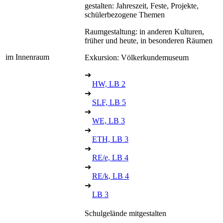
gestalten: Jahreszeit, Feste, Projekte,
schülerbezogene Themen
Raumgestaltung: in anderen Kulturen,
früher und heute, in besonderen Räumen
im Innenraum
Exkursion: Völkerkundemuseum
➔
HW, LB 2
➔
SLF, LB 5
➔
WE, LB 3
➔
ETH, LB 3
➔
RE/e, LB 4
➔
RE/k, LB 4
➔
LB 3
Schulgelände mitgestalten