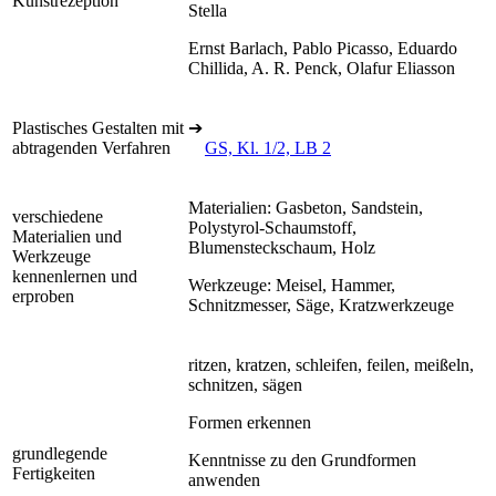
Kunstrezeption
Stella
Ernst Barlach, Pablo Picasso, Eduardo
Chillida, A. R. Penck, Olafur Eliasson
Plastisches Gestalten mit
➔
abtragenden Verfahren
GS, Kl. 1/2, LB 2
Materialien: Gasbeton, Sandstein,
verschiedene
Polystyrol-Schaumstoff,
Materialien und
Blumensteckschaum, Holz
Werkzeuge
kennenlernen und
Werkzeuge: Meisel, Hammer,
erproben
Schnitzmesser, Säge, Kratzwerkzeuge
ritzen, kratzen, schleifen, feilen, meißeln,
schnitzen, sägen
Formen erkennen
grundlegende
Kenntnisse zu den Grundformen
Fertigkeiten
anwenden