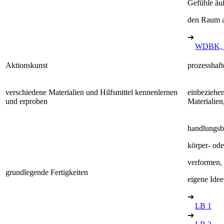
Gefühle äu
den Raum a
➔
WDBK, 
Aktionskunst
prozesshaft
verschiedene Materialien und Hilfsmittel kennenlernen
einbeziehe
und erproben
Materialie
handlungsb
körper- od
verformen,
grundlegende Fertigkeiten
eigene Idee
➔
LB 1
➔