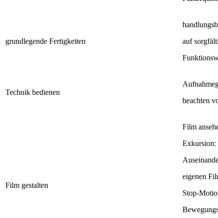
handlungsb
grundlegende Fertigkeiten
auf sorgfä
Funktionswe
Aufnahmege
Technik bedienen
beachten v
Film anseh
Exkursion:
Auseinande
eigenen Fil
Film gestalten
Stop-Motio
Bewegungs-