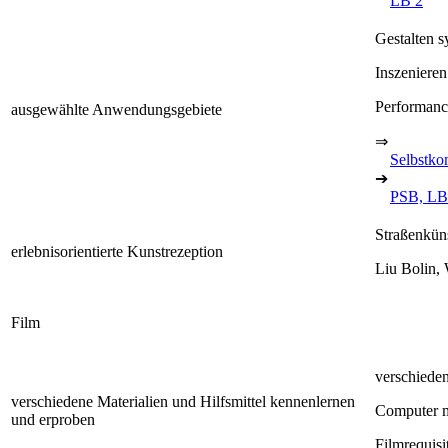
LB 2
Gestalten 
Inszenieren
Performance
ausgewählte Anwendungsgebiete
⇒
Selbstko
➔
PSB, LB
Straßenkün
erlebnisorientierte Kunstrezeption
Liu Bolin, 
Film
verschiede
verschiedene Materialien und Hilfsmittel kennenlernen
Computer m
und erproben
Filmrequisi