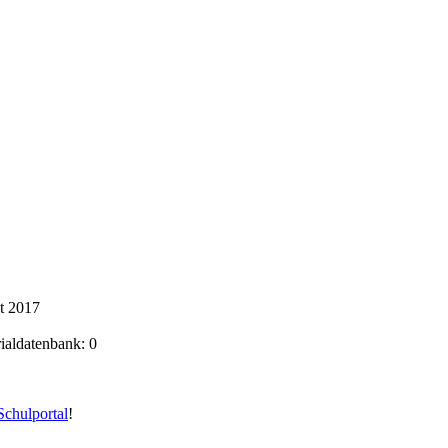
t 2017
rialdatenbank: 0
chulportal
!