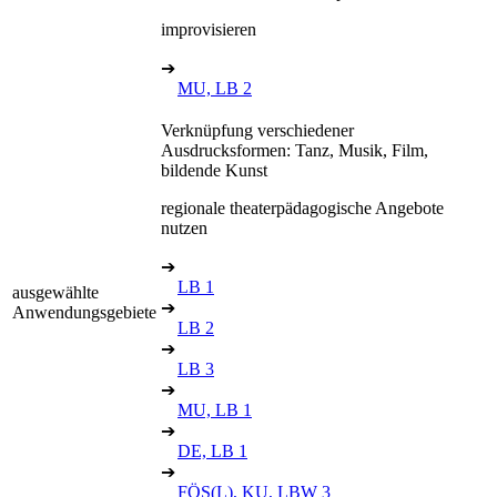
improvisieren
➔
MU, LB 2
Verknüpfung verschiedener
Ausdrucksformen: Tanz, Musik, Film,
bildende Kunst
regionale theaterpädagogische Angebote
nutzen
➔
LB 1
ausgewählte
➔
Anwendungsgebiete
LB 2
➔
LB 3
➔
MU, LB 1
➔
DE, LB 1
➔
FÖS(L), KU, LBW 3