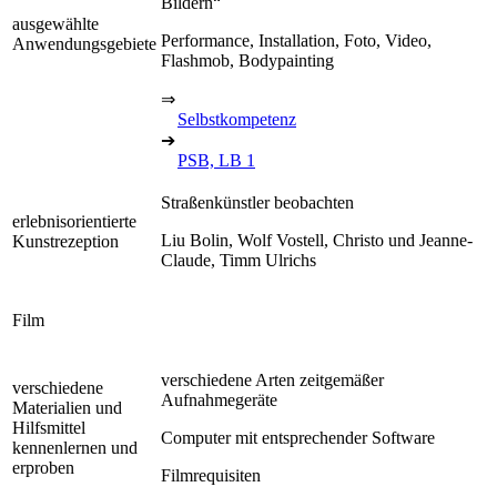
Bildern“
ausgewählte
Performance, Installation, Foto, Video,
Anwendungsgebiete
Flashmob, Bodypainting
⇒
Selbstkompetenz
➔
PSB, LB 1
Straßenkünstler beobachten
erlebnisorientierte
Liu Bolin, Wolf Vostell, Christo und Jeanne-
Kunstrezeption
Claude, Timm Ulrichs
Film
verschiedene Arten zeitgemäßer
verschiedene
Aufnahmegeräte
Materialien und
Hilfsmittel
Computer mit entsprechender Software
kennenlernen und
erproben
Filmrequisiten