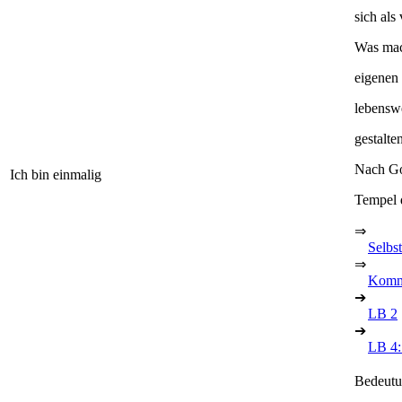
sich als
Was mac
eigenen 
lebensw
gestalt
Nach Go
Ich bin einmalig
Tempel d
⇒
Selbs
⇒
Kommu
➔
LB 2
➔
LB 4: 
Bedeutu