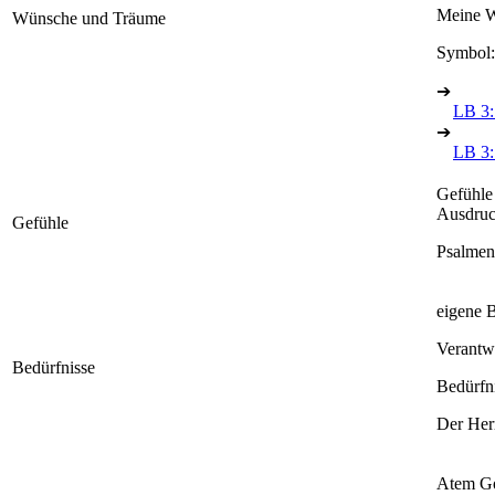
Meine W
Wünsche und Träume
Symbol:
➔
LB 3:
➔
LB 3: 
Gefühle
Ausdruc
Gefühle
Psalmen
eigene 
Verantwo
Bedürfnisse
Bedürfn
Der Herr
Atem Go