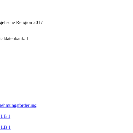
gelische Religion 2017
rialdatenbank: 1
nehmungsförderung
 LB 1
 LB 1