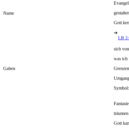
Evangel
gestalte
Name
Gott ke
➔
LB 2:
sich vo
was ich
Gaben
Grenzen 
Umgang 
Symbol:
Fantasie
träumen
Gott ka