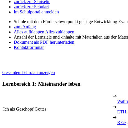
zurück zur Startseite
zurück zur Schulart
Im Schulportal anmelden
Schule mit dem Förderschwerpunkt geistige Entwicklung Evan
zum Anfang
Alles aufklappen
Alles zuklappen
Anzahl der Lernziele und -inhalte mit Materialien aus der Mate
Dokument als PDF herunterladen
Kontaktformular
Gesamten Lehrplan anzeigen
Lernbereich 1: Miteinander leben
⇒
Wahr
➔
Ich als Geschöpf Gottes
ETH,
➔
RE/k,