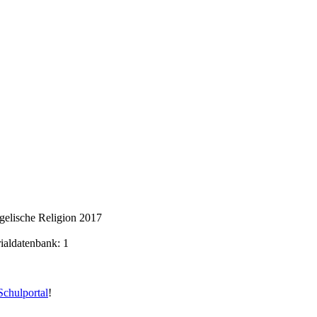
gelische Religion 2017
rialdatenbank: 1
chulportal
!