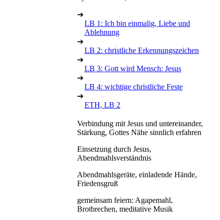
➔
LB 1: Ich bin einmalig, Liebe und
Ablehnung
➔
LB 2: christliche Erkennungszeichen
➔
LB 3: Gott wird Mensch: Jesus
➔
LB 4: wichtige christliche Feste
➔
ETH, LB 2
Verbindung mit Jesus und untereinander,
Stärkung, Gottes Nähe sinnlich erfahren
Einsetzung durch Jesus,
Abendmahlsverständnis
Abendmahlsgeräte, einladende Hände,
Friedensgruß
gemeinsam feiern: Agapemahl,
Brotbrechen, meditative Musik