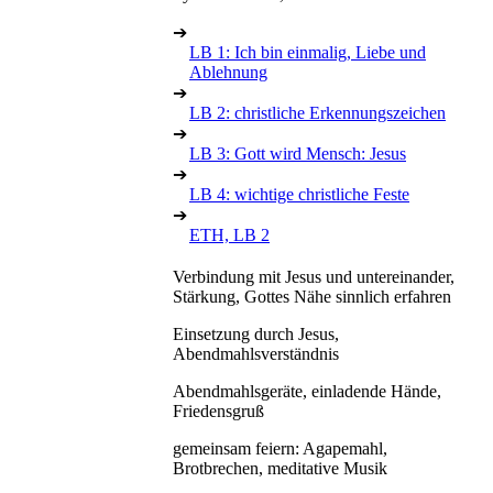
➔
LB 1: Ich bin einmalig, Liebe und
Ablehnung
➔
LB 2: christliche Erkennungszeichen
➔
LB 3: Gott wird Mensch: Jesus
➔
LB 4: wichtige christliche Feste
➔
ETH, LB 2
Verbindung mit Jesus und untereinander,
Stärkung, Gottes Nähe sinnlich erfahren
Einsetzung durch Jesus,
Abendmahlsverständnis
Abendmahlsgeräte, einladende Hände,
Friedensgruß
gemeinsam feiern: Agapemahl,
Brotbrechen, meditative Musik