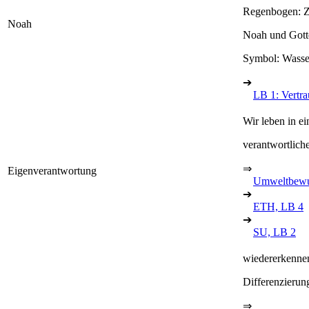
Regenbogen: Z
Noah
Noah und Gott
Symbol: Wasse
➔
LB 1: Vertr
Wir leben in e
verantwortlich
⇒
Eigenverantwortung
Umweltbewu
➔
ETH, LB 4
➔
SU, LB 2
wiedererkenne
Differenzieru
⇒