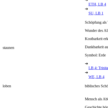
ETH, LB 4
➔
SU, LB 1
Schöpfung als 
Wunder des All
Kostbarkeit er
Dankbarkeit a
staunen
Symbol: Erde
➔
LB 4: Trinita
➔
WE, LB 4
loben
biblisches Sch
Mensch als Abb
Geschichte hör