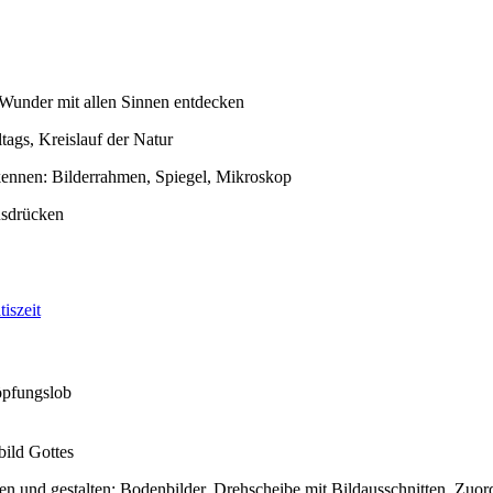
Wunder mit allen Sinnen entdecken
tags, Kreislauf der Natur
kennen: Bilderrahmen, Spiegel, Mikroskop
usdrücken
tiszeit
öpfungslob
ild Gottes
en und gestalten: Bodenbilder, Drehscheibe mit Bildausschnitten, Zu