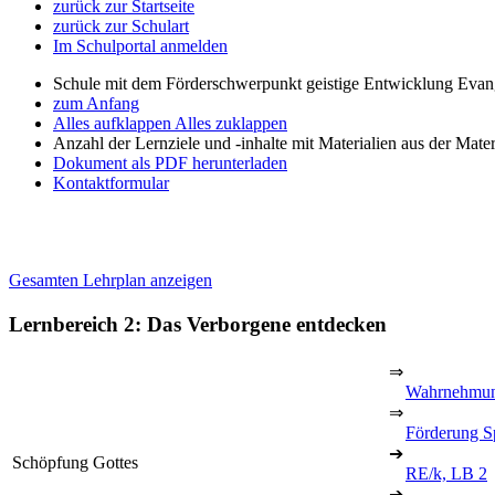
zurück zur Startseite
zurück zur Schulart
Im Schulportal anmelden
Schule mit dem Förderschwerpunkt geistige Entwicklung Evan
zum Anfang
Alles aufklappen
Alles zuklappen
Anzahl der Lernziele und -inhalte mit Materialien aus der Mate
Dokument als PDF herunterladen
Kontaktformular
Gesamten Lehrplan anzeigen
Lernbereich 2: Das Verborgene entdecken
⇒
Wahrnehmun
⇒
Förderung S
➔
Schöpfung Gottes
RE/k, LB 2
➔