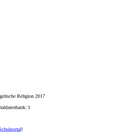
gelische Religion 2017
rialdatenbank: 1
chulportal
!