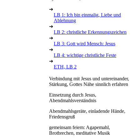
➔
LB 1: Ich bin einmalig, Liebe und
Ablehnung
➔
LB 2: christliche Erkennungszeichen
➔
LB 3: Gott wird Mensch: Jesus
➔
LB 4: wichtige christliche Feste
➔
ETH, LB 2
Verbindung mit Jesus und untereinander,
Stärkung, Gottes Nähe sinnlich erfahren
Einsetzung durch Jesus,
Abendmahlsverständnis
Abendmahlsgeräte, einladende Hände,
Friedensgruß
gemeinsam feiern: Agapemahl,
Brotbrechen, meditative Musik