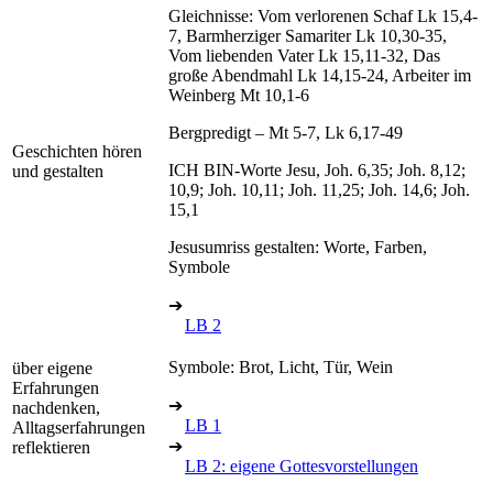
Gleichnisse: Vom verlorenen Schaf Lk 15,4-
7, Barmherziger Samariter Lk 10,30-35,
Vom liebenden Vater Lk 15,11-32, Das
große Abendmahl Lk 14,15-24, Arbeiter im
Weinberg Mt 10,1-6
Bergpredigt – Mt 5-7, Lk 6,17-49
Geschichten hören
ICH BIN-Worte Jesu, Joh. 6,35; Joh. 8,12;
und gestalten
10,9; Joh. 10,11; Joh. 11,25; Joh. 14,6; Joh.
15,1
Jesusumriss gestalten: Worte, Farben,
Symbole
➔
LB 2
Symbole: Brot, Licht, Tür, Wein
über eigene
Erfahrungen
➔
nachdenken,
LB 1
Alltagserfahrungen
➔
reflektieren
LB 2: eigene Gottesvorstellungen