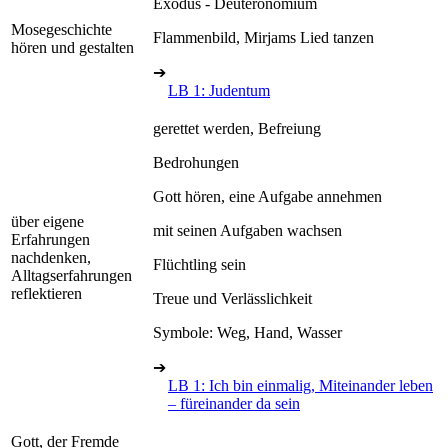
Exodus - Deuteronomium
Mosegeschichte
Flammenbild, Mirjams Lied tanzen
hören und gestalten
➔
LB 1: Judentum
gerettet werden, Befreiung
Bedrohungen
Gott hören, eine Aufgabe annehmen
über eigene
mit seinen Aufgaben wachsen
Erfahrungen
nachdenken,
Flüchtling sein
Alltagserfahrungen
reflektieren
Treue und Verlässlichkeit
Symbole: Weg, Hand, Wasser
➔
LB 1: Ich bin einmalig, Miteinander leben
– füreinander da sein
Gott, der Fremde