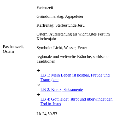
Fastenzeit
Gründonnerstag: Agapefeier
Karfreitag: Sterbestunde Jesu
Ostern: Auferstehung als wichtigstes Fest im
Kirchenjahr
Passionszeit,
Symbole: Licht, Wasser, Feuer
Ostern
regionale und weltweite Bräuche, sorbische
Traditionen
➔
LB 1: Mein Leben ist kostbar, Freude und
Traurigkeit
➔
LB 2: Kreuz, Sakramente
➔
LB 4: Gott leidet, stirbt und überwindet den
Tod in Jesus
Lk 24,50-53