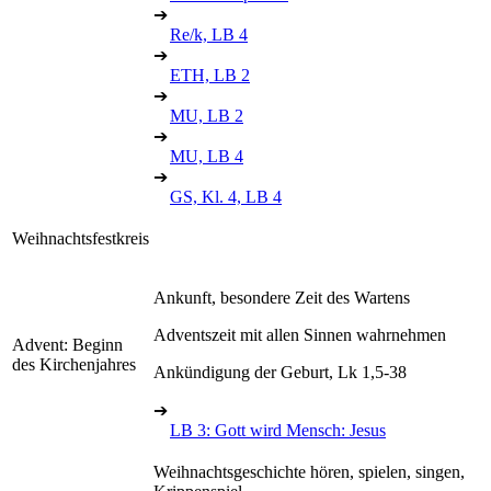
➔
Re/k, LB 4
➔
ETH, LB 2
➔
MU, LB 2
➔
MU, LB 4
➔
GS, Kl. 4, LB 4
Weihnachtsfestkreis
Ankunft, besondere Zeit des Wartens
Adventszeit mit allen Sinnen wahrnehmen
Advent: Beginn
des Kirchenjahres
Ankündigung der Geburt, Lk 1,5-38
➔
LB 3: Gott wird Mensch: Jesus
Weihnachtsgeschichte hören, spielen, singen,