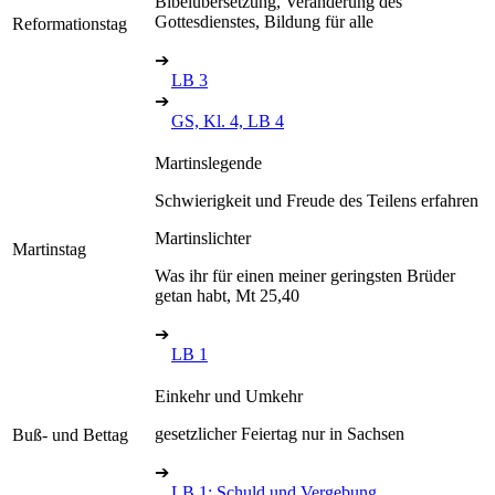
Bibelübersetzung, Veränderung des
Gottesdienstes, Bildung für alle
Reformationstag
➔
LB 3
➔
GS, Kl. 4, LB 4
Martinslegende
Schwierigkeit und Freude des Teilens erfahren
Martinslichter
Martinstag
Was ihr für einen meiner geringsten Brüder
getan habt, Mt 25,40
➔
LB 1
Einkehr und Umkehr
gesetzlicher Feiertag nur in Sachsen
Buß- und Bettag
➔
LB 1: Schuld und Vergebung