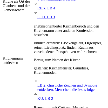
Kirche als Ort des
➔
Glaubens und der
RE/k, LB 4
Gemeinschaft
➔
ETH, LB 3
erlebnisorientierter Kirchenbesuch und den
Kirchenraum einer anderen Konfession
besuchen
sinnlich erfahren: Glockengeläut, Orgelspiel,
seinen Lieblingsplatz finden, Raum aus
verschiedenen Perspektiven wahrnehmen
Kirchenraum
Bezug zum Namen der Kirche
entdecken
gestalten: Kirchenfenster, Grundriss,
Kirchenmodell
➔
LB 2: christliche Zeichen und Symbole
entdecken, Menschen, die Jesus folgen
➔
KU, LB 2
Begegnung mit Gott und Menschen