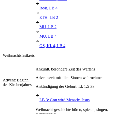
➔
Re/k, LB 4
➔
ETH, LB 2
➔
MU, LB 2
➔
MU, LB 4
➔
GS, Kl. 4, LB 4
Weihnachtsfestkreis
Ankunft, besondere Zeit des Wartens
Adventszeit mit allen Sinnen wahrnehmen
Advent: Beginn
des Kirchenjahres
Ankündigung der Geburt, Lk 1,5-38
➔
LB 3: Gott wird Mensch: Jesus
Weihnachtsgeschichte hören, spielen, singen,