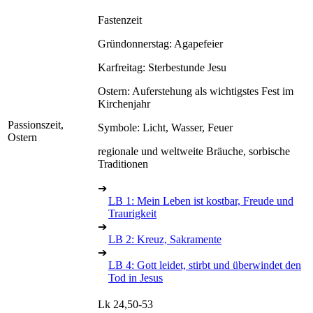
Fastenzeit
Gründonnerstag: Agapefeier
Karfreitag: Sterbestunde Jesu
Ostern: Auferstehung als wichtigstes Fest im
Kirchenjahr
Passionszeit,
Symbole: Licht, Wasser, Feuer
Ostern
regionale und weltweite Bräuche, sorbische
Traditionen
➔
LB 1: Mein Leben ist kostbar, Freude und
Traurigkeit
➔
LB 2: Kreuz, Sakramente
➔
LB 4: Gott leidet, stirbt und überwindet den
Tod in Jesus
Lk 24,50-53