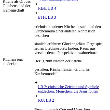
Kirche als Ort des
➔
Glaubens und der
RE/k, LB 4
Gemeinschaft
➔
ETH, LB 3
erlebnisorientierter Kirchenbesuch und den
Kirchenraum einer anderen Konfession
besuchen
sinnlich erfahren: Glockengeläut, Orgelspiel,
seinen Lieblingsplatz finden, Raum aus
verschiedenen Perspektiven wahrnehmen
Kirchenraum
Bezug zum Namen der Kirche
entdecken
gestalten: Kirchenfenster, Grundriss,
Kirchenmodell
➔
LB 2: christliche Zeichen und Symbole
entdecken, Menschen, die Jesus folgen
➔
KU, LB 2
Begegnung mit Gott und Menschen