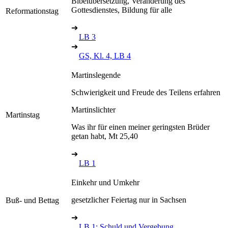
Bibelübersetzung, Veränderung des
Gottesdienstes, Bildung für alle
Reformationstag
➔
LB 3
➔
GS, Kl. 4, LB 4
Martinslegende
Schwierigkeit und Freude des Teilens erfahren
Martinslichter
Martinstag
Was ihr für einen meiner geringsten Brüder
getan habt, Mt 25,40
➔
LB 1
Einkehr und Umkehr
gesetzlicher Feiertag nur in Sachsen
Buß- und Bettag
➔
LB 1: Schuld und Vergebung