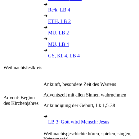
➔
Re/k, LB 4
➔
ETH, LB 2
➔
MU, LB 2
➔
MU, LB 4
➔
GS, Kl. 4, LB 4
Weihnachtsfestkreis
Ankunft, besondere Zeit des Wartens
Adventszeit mit allen Sinnen wahrnehmen
Advent: Beginn
des Kirchenjahres
Ankündigung der Geburt, Lk 1,5-38
➔
LB 3: Gott wird Mensch: Jesus
Weihnachtsgeschichte hören, spielen, singen,