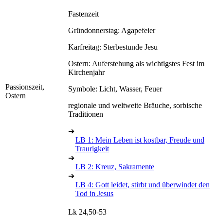
Fastenzeit
Gründonnerstag: Agapefeier
Karfreitag: Sterbestunde Jesu
Ostern: Auferstehung als wichtigstes Fest im
Kirchenjahr
Passionszeit,
Symbole: Licht, Wasser, Feuer
Ostern
regionale und weltweite Bräuche, sorbische
Traditionen
➔
LB 1: Mein Leben ist kostbar, Freude und
Traurigkeit
➔
LB 2: Kreuz, Sakramente
➔
LB 4: Gott leidet, stirbt und überwindet den
Tod in Jesus
Lk 24,50-53