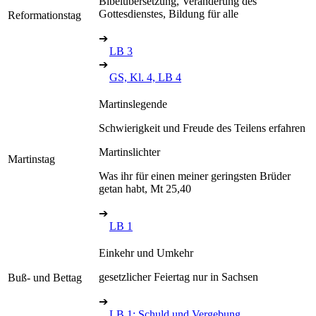
Bibelübersetzung, Veränderung des
Gottesdienstes, Bildung für alle
Reformationstag
➔
LB 3
➔
GS, Kl. 4, LB 4
Martinslegende
Schwierigkeit und Freude des Teilens erfahren
Martinslichter
Martinstag
Was ihr für einen meiner geringsten Brüder
getan habt, Mt 25,40
➔
LB 1
Einkehr und Umkehr
gesetzlicher Feiertag nur in Sachsen
Buß- und Bettag
➔
LB 1: Schuld und Vergebung