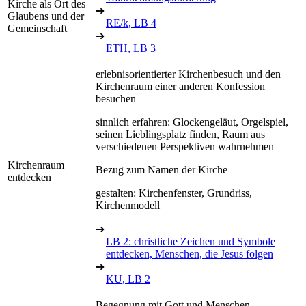
Kirche als Ort des
➔
Glaubens und der
RE/k, LB 4
Gemeinschaft
➔
ETH, LB 3
erlebnisorientierter Kirchenbesuch und den
Kirchenraum einer anderen Konfession
besuchen
sinnlich erfahren: Glockengeläut, Orgelspiel,
seinen Lieblingsplatz finden, Raum aus
verschiedenen Perspektiven wahrnehmen
Kirchenraum
Bezug zum Namen der Kirche
entdecken
gestalten: Kirchenfenster, Grundriss,
Kirchenmodell
➔
LB 2: christliche Zeichen und Symbole
entdecken, Menschen, die Jesus folgen
➔
KU, LB 2
Begegnung mit Gott und Menschen