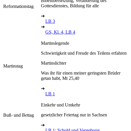
Bibelübersetzung, Veränderung des
Gottesdienstes, Bildung für alle
Reformationstag
➔
LB 3
➔
GS, Kl. 4, LB 4
Martinslegende
Schwierigkeit und Freude des Teilens erfahren
Martinslichter
Martinstag
Was ihr für einen meiner geringsten Brüder
getan habt, Mt 25,40
➔
LB 1
Einkehr und Umkehr
gesetzlicher Feiertag nur in Sachsen
Buß- und Bettag
➔
LB 1: Schuld und Vergebung