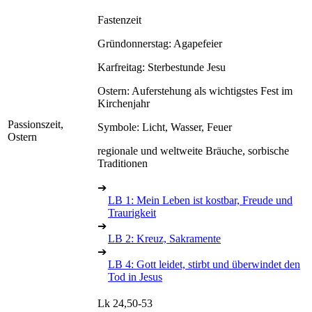
Fastenzeit
Gründonnerstag: Agapefeier
Karfreitag: Sterbestunde Jesu
Ostern: Auferstehung als wichtigstes Fest im
Kirchenjahr
Passionszeit,
Symbole: Licht, Wasser, Feuer
Ostern
regionale und weltweite Bräuche, sorbische
Traditionen
➔
LB 1: Mein Leben ist kostbar, Freude und
Traurigkeit
➔
LB 2: Kreuz, Sakramente
➔
LB 4: Gott leidet, stirbt und überwindet den
Tod in Jesus
Lk 24,50-53