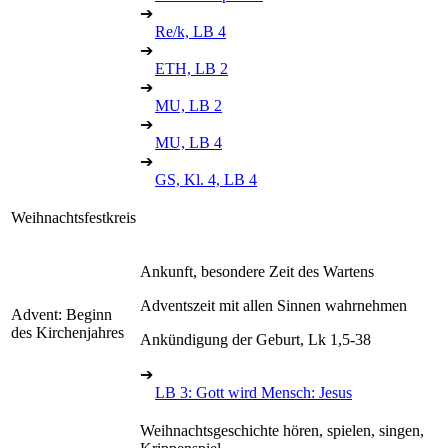
➔
Re/k, LB 4
➔
ETH, LB 2
➔
MU, LB 2
➔
MU, LB 4
➔
GS, Kl. 4, LB 4
Weihnachtsfestkreis
Ankunft, besondere Zeit des Wartens
Adventszeit mit allen Sinnen wahrnehmen
Advent: Beginn
des Kirchenjahres
Ankündigung der Geburt, Lk 1,5-38
➔
LB 3: Gott wird Mensch: Jesus
Weihnachtsgeschichte hören, spielen, singen,