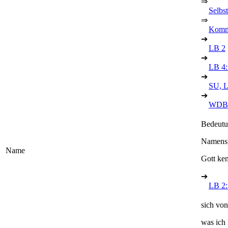
⇒
Selbs
⇒
Kommu
➔
LB 2
➔
LB 4: 
➔
SU, 
➔
WDBK
Bedeutu
Namenspa
Name
Gott ke
➔
LB 2:
sich vo
was ich