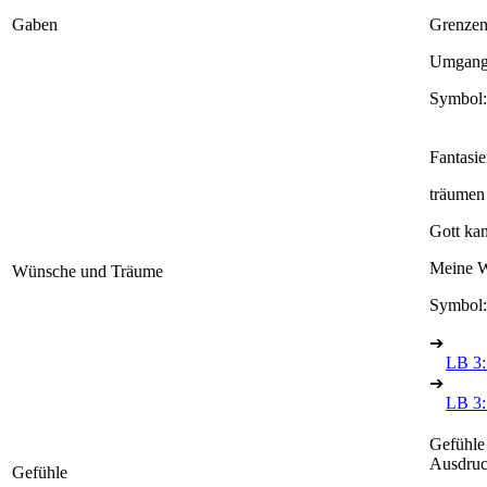
Gaben
Grenzen 
Umgang 
Symbol:
Fantasie
träumen
Gott ka
Meine W
Wünsche und Träume
Symbol:
➔
LB 3:
➔
LB 3: 
Gefühle
Ausdruc
Gefühle