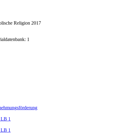
lische Religion 2017
rialdatenbank: 1
nehmungsförderung
 LB 1
 LB 1