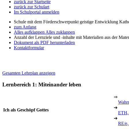
zurück zur Startseite
zurück zur Schulart
Im Schulportal anmelden
Schule mit dem Förderschwerpunkt geistige Entwicklung Katho
zum Anfang
Alles aufklappen
Alles zuklappen
Anzahl der Lernziele und -inhalte mit Materialien aus der Mate
Dokument als PDF herunterladen
Kontaktformular
Gesamten Lehrplan anzeigen
Lernbereich 1: Miteinander leben
⇒
Wahr
➔
Ich als Geschöpf Gottes
ETH,
➔
RE/e,