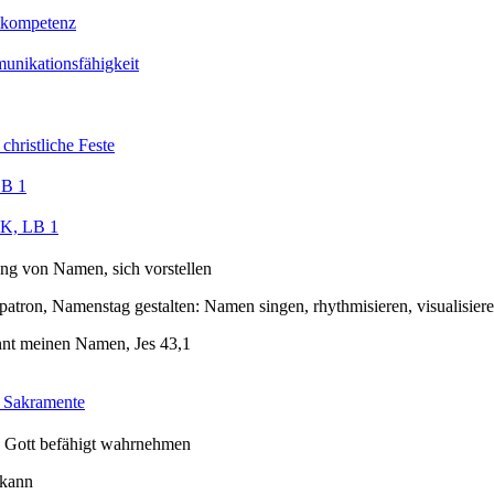
tkompetenz
nikationsfähigkeit
christliche Feste
LB 1
, LB 1
ng von Namen, sich vorstellen
tron, Namenstag gestalten: Namen singen, rhythmisieren, visualisier
nnt meinen Namen, Jes 43,1
 Sakramente
n Gott befähigt wahrnehmen
 kann