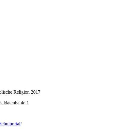
lische Religion 2017
rialdatenbank: 1
chulportal
!