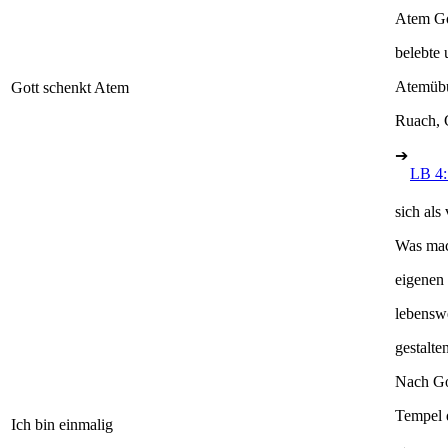
Atem Go
belebte
Atemübu
Gott schenkt Atem
Ruach, 
➔
LB 4:
sich als
Was mac
eigenen 
lebensw
gestalt
Nach Go
Tempel d
Ich bin einmalig