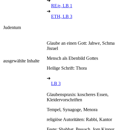
➔
RE/e, LB 1
➔
ETH, LB 3
Judentum
Glaube an einen Gott: Jahwe, Schma
Jisrael
Mensch als Ebenbild Gottes
ausgewählte Inhalte
Heilige Schrift: Thora
➔
LB 3
Glaubenspraxis: koscheres Essen,
Kleidervorschriften
Tempel, Synagoge, Menora
religiöse Autoritäten: Rabbi, Kantor
Feste: Shabbat, Pessach, Jom Kippur,