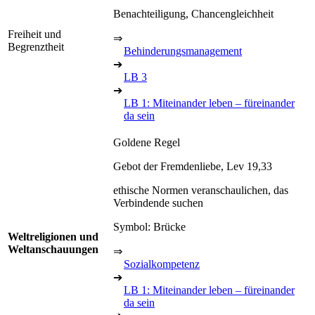
Benachteiligung, Chancengleichheit
Freiheit und
⇒
Begrenztheit
Behinderungsmanagement
➔
LB 3
➔
LB 1: Miteinander leben – füreinander
da sein
Goldene Regel
Gebot der Fremdenliebe, Lev 19,33
ethische Normen veranschaulichen, das
Verbindende suchen
Symbol: Brücke
Weltreligionen und
Weltanschauungen
⇒
Sozialkompetenz
➔
LB 1: Miteinander leben – füreinander
da sein