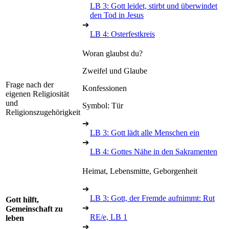
LB 3: Gott leidet, stirbt und überwindet
den Tod in Jesus
➔
LB 4: Osterfestkreis
Woran glaubst du?
Zweifel und Glaube
Frage nach der
Konfessionen
eigenen Religiosität
und
Symbol: Tür
Religionszugehörigkeit
➔
LB 3: Gott lädt alle Menschen ein
➔
LB 4: Gottes Nähe in den Sakramenten
Heimat, Lebensmitte, Geborgenheit
➔
LB 3: Gott, der Fremde aufnimmt: Rut
Gott hilft,
➔
Gemeinschaft zu
RE/e, LB 1
leben
➔