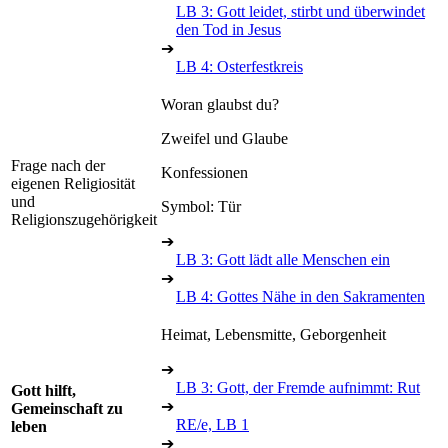
LB 3: Gott leidet, stirbt und überwindet
den Tod in Jesus
➔
LB 4: Osterfestkreis
Woran glaubst du?
Zweifel und Glaube
Frage nach der
Konfessionen
eigenen Religiosität
und
Symbol: Tür
Religionszugehörigkeit
➔
LB 3: Gott lädt alle Menschen ein
➔
LB 4: Gottes Nähe in den Sakramenten
Heimat, Lebensmitte, Geborgenheit
➔
LB 3: Gott, der Fremde aufnimmt: Rut
Gott hilft,
➔
Gemeinschaft zu
RE/e, LB 1
leben
➔