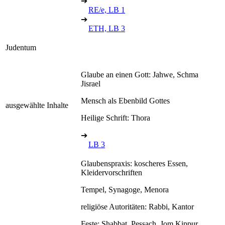
➔
RE/e, LB 1
➔
ETH, LB 3
Judentum
Glaube an einen Gott: Jahwe, Schma
Jisrael
Mensch als Ebenbild Gottes
ausgewählte Inhalte
Heilige Schrift: Thora
➔
LB 3
Glaubenspraxis: koscheres Essen,
Kleidervorschriften
Tempel, Synagoge, Menora
religiöse Autoritäten: Rabbi, Kantor
Feste: Shabbat, Pessach, Jom Kippur,