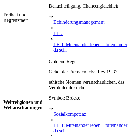
Benachteiligung, Chancengleichheit
Freiheit und
⇒
Begrenztheit
Behinderungsmanagement
➔
LB 3
➔
LB 1: Miteinander leben – füreinander
da sein
Goldene Regel
Gebot der Fremdenliebe, Lev 19,33
ethische Normen veranschaulichen, das
Verbindende suchen
Symbol: Brücke
Weltreligionen und
Weltanschauungen
⇒
Sozialkompetenz
➔
LB 1: Miteinander leben – füreinander
da sein