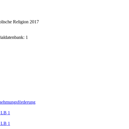
lische Religion 2017
rialdatenbank: 1
nehmungsförderung
 LB 1
 LB 1