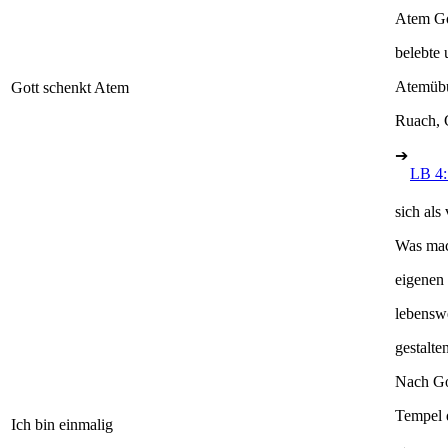
Atem Go
belebte
Atemübu
Gott schenkt Atem
Ruach, 
➔
LB 4:
sich als
Was mac
eigenen 
lebensw
gestalt
Nach Go
Tempel d
Ich bin einmalig