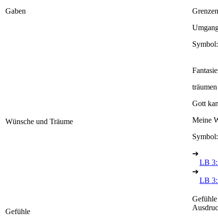
Gaben
Grenzen 
Umgang 
Symbol:
Fantasie
träumen
Gott ka
Meine W
Wünsche und Träume
Symbol:
➔
LB 3:
➔
LB 3: 
Gefühle
Ausdruc
Gefühle