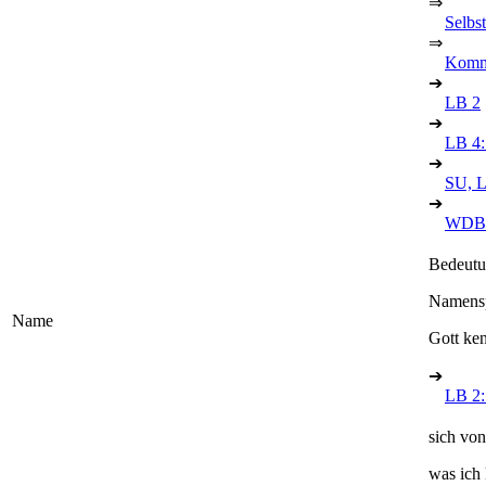
⇒
Selbs
⇒
Kommu
➔
LB 2
➔
LB 4: 
➔
SU, 
➔
WDBK
Bedeutu
Namenspa
Name
Gott ke
➔
LB 2:
sich vo
was ich