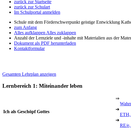
zurück zur Startseite
zurück zur Schulart
Im Schulportal anmelden
Schule mit dem Förderschwerpunkt geistige Entwicklung Katho
zum Anfang
Alles aufklappen
Alles zuklappen
Anzahl der Lernziele und -inhalte mit Materialien aus der Mate
Dokument als PDF herunterladen
Kontaktformular
Gesamten Lehrplan anzeigen
Lernbereich 1: Miteinander leben
⇒
Wahr
➔
Ich als Geschöpf Gottes
ETH,
➔
RE/e,