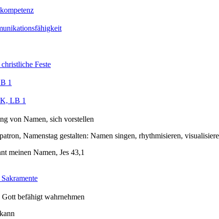
tkompetenz
nikationsfähigkeit
christliche Feste
LB 1
, LB 1
ng von Namen, sich vorstellen
tron, Namenstag gestalten: Namen singen, rhythmisieren, visualisier
nnt meinen Namen, Jes 43,1
 Sakramente
n Gott befähigt wahrnehmen
 kann