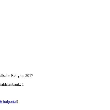
lische Religion 2017
rialdatenbank: 1
chulportal
!