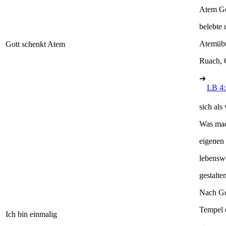
Atem Go
belebte
Atemübu
Gott schenkt Atem
Ruach, 
➔
LB 4:
sich als
Was mac
eigenen 
lebensw
gestalt
Nach Go
Tempel d
Ich bin einmalig