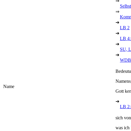
⇒
Selbs
⇒
Kommu
➔
LB 2
➔
LB 4: 
➔
SU, 
➔
WDBK
Bedeutu
Namenspa
Name
Gott ke
➔
LB 2:
sich vo
was ich