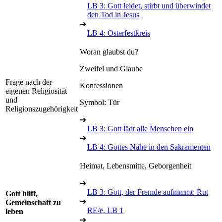
LB 3: Gott leidet, stirbt und überwindet
den Tod in Jesus
➔
LB 4: Osterfestkreis
Woran glaubst du?
Zweifel und Glaube
Frage nach der
Konfessionen
eigenen Religiosität
und
Symbol: Tür
Religionszugehörigkeit
➔
LB 3: Gott lädt alle Menschen ein
➔
LB 4: Gottes Nähe in den Sakramenten
Heimat, Lebensmitte, Geborgenheit
➔
LB 3: Gott, der Fremde aufnimmt: Rut
Gott hilft,
➔
Gemeinschaft zu
RE/e, LB 1
leben
➔