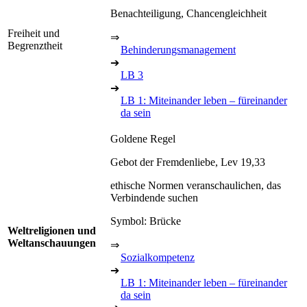
Benachteiligung, Chancengleichheit
Freiheit und
⇒
Begrenztheit
Behinderungsmanagement
➔
LB 3
➔
LB 1: Miteinander leben – füreinander
da sein
Goldene Regel
Gebot der Fremdenliebe, Lev 19,33
ethische Normen veranschaulichen, das
Verbindende suchen
Symbol: Brücke
Weltreligionen und
Weltanschauungen
⇒
Sozialkompetenz
➔
LB 1: Miteinander leben – füreinander
da sein