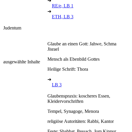
➔
RE/e, LB 1
➔
ETH, LB 3
Judentum
Glaube an einen Gott: Jahwe, Schma
Jisrael
Mensch als Ebenbild Gottes
ausgewählte Inhalte
Heilige Schrift: Thora
➔
LB 3
Glaubenspraxis: koscheres Essen,
Kleidervorschriften
Tempel, Synagoge, Menora
religiöse Autoritäten: Rabbi, Kantor
Feste: Shabbat, Pessach, Jom Kippur,