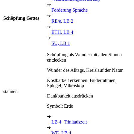
⇒
Förderung Sprache
➔
Schöpfung Gottes
RE/e, LB 2
➔
ETH, LB 4
➔
SU, LB 1
Schöpfung als Wunder mit allen Sinnen
entdecken
Wunder des Alltags, Kreislauf der Natur
Kostbarkeit erkennen: Bilderrahmen,
Spiegel, Mikroskop
staunen
Dankbarkeit ausdrücken
Symbol: Erde
➔
LB 4: Trinitatiszeit
➔
WE, LB 4