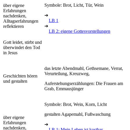
Symbole: Brot, Licht, Tür, Wein
über eigene
Erfahrungen
➔
nachdenken,
LB 1
Alltagserfahrungen
➔
reflektieren
LB 2: eigene Gottesvorstellungen
Gott leidet, stirbt und
überwindet den Tod
in Jesus
das letzte Abendmahl, Gethsemane, Verrat,
Verurteilung, Kreuzweg,
Geschichten hören
und gestalten
Auferstehungserzählungen: Die Frauen am
Grab, Emmausjünger
Symbole: Brot, Wein, Korn, Licht
gestalten Agapemahl, Fußwaschung
über eigene
Erfahrungen
➔
nachdenken,
LB 1: Mein Leben ist kostbar