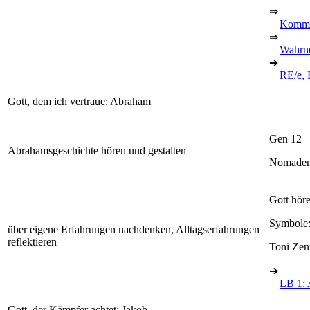
⇒
Kommun
⇒
Wahrn
➔
RE/e, 
Gott, dem ich vertraue: Abraham
Gen 12 –
Abrahamsgeschichte hören und gestalten
Nomaden
Gott hör
Symbole:
über eigene Erfahrungen nachdenken, Alltagserfahrungen
reflektieren
Toni Zen
➔
LB 1: 
Gott, der Kämpfer achtet: Jakob