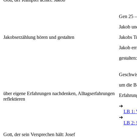
Gen 25 –
Jakob un
Jakobserzählung hören und gestalten
Jakobs T
Jakob er
gestalten
Geschwis
um die Be
über eigene Erfahrungen nachdenken, Alltagserfahrungen
Erfahrun
reflektieren
➔
LB 1: 
➔
LB 2: 
Gott, der sein Versprechen hält: Josef