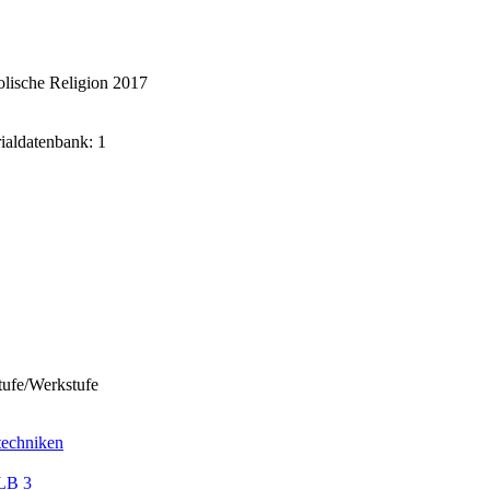
lische Religion 2017
rialdatenbank: 1
tufe/Werkstufe
techniken
LB 3