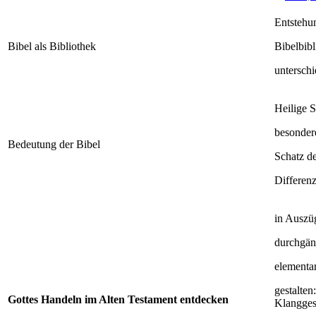
Entstehu
Bibel als Bibliothek
Bibelbib
unterschi
Heilige S
besondere
Bedeutung der Bibel
Schatz d
Differenz
in Auszü
durchgän
elementa
gestalten
Gottes Handeln im Alten Testament entdecken
Klangges