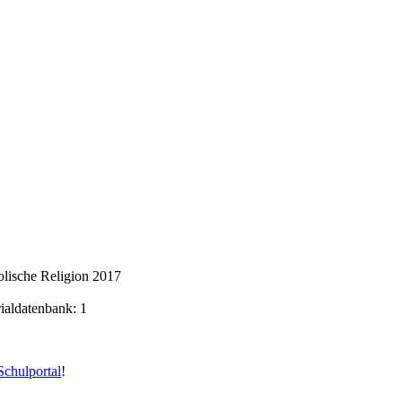
lische Religion 2017
rialdatenbank: 1
chulportal
!