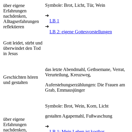
Symbole: Brot, Licht, Tür, Wein
über eigene
Erfahrungen
➔
nachdenken,
LB 1
Alltagserfahrungen
➔
reflektieren
LB 2: eigene Gottesvorstellungen
Gott leidet, stirbt und
überwindet den Tod
in Jesus
das letzte Abendmahl, Gethsemane, Verrat,
Verurteilung, Kreuzweg,
Geschichten hören
und gestalten
Auferstehungserzählungen: Die Frauen am
Grab, Emmausjünger
Symbole: Brot, Wein, Korn, Licht
gestalten Agapemahl, Fußwaschung
über eigene
Erfahrungen
➔
nachdenken,
LB 1: Mein Leben ist kostbar