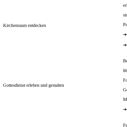
er
si
Pa
Kirchenraum entdecken
➔
➔
B
li
Fo
Gottesdienst erleben und gestalten
Go
M
➔
Fe