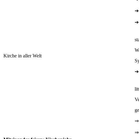
➔
➔
st
We
Kirche in aller Welt
S
➔
li
Ve
ge
⇒
⇒