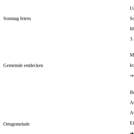
U
Sonntag feiern
So
Id
3.
M
ko
Gemeinde entdecken
⇒
Be
An
An
Ei
Ortsgemeinde
➔