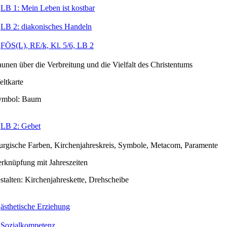
LB 1: Mein Leben ist kostbar
LB 2: diakonisches Handeln
FÖS(L), RE/k, Kl. 5/6, LB 2
aunen über die Verbreitung und die Vielfalt des Christentums
ltkarte
ymbol: Baum
LB 2: Gebet
turgische Farben, Kirchenjahreskreis, Symbole, Metacom, Paramente
rknüpfung mit Jahreszeiten
stalten: Kirchenjahreskette, Drehscheibe
ästhetische Erziehung
Sozialkompetenz