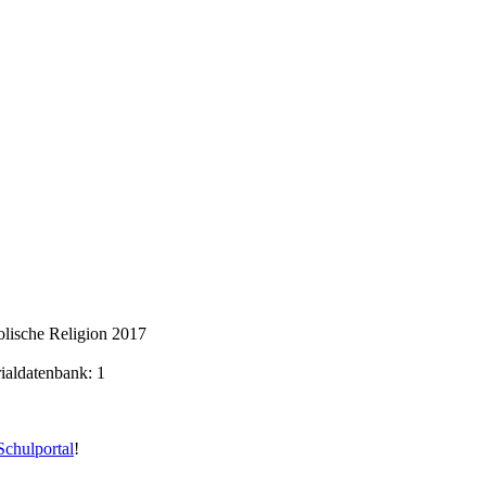
lische Religion 2017
rialdatenbank: 1
chulportal
!