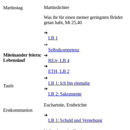
Martinslichter
Martinstag
Was ihr für einen meiner geringsten Brüder
getan habt, Mt 25,40
➔
LB 1
⇒
Selbstkompetenz
Miteinander feiern:
➔
Lebenslauf
RE/e, LB 4
➔
ETH, LB 2
➔
LB 1: Ich bin einmalig
Taufe
➔
LB 2: Sakramente
Eucharistie, Erstbeichte
Erstkommunion
➔
LB 1: Schuld und Vergebung