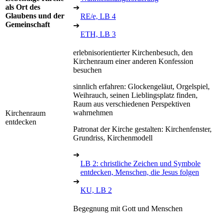
als Ort des
➔
Glaubens und der
RE/e, LB 4
Gemeinschaft
➔
ETH, LB 3
erlebnisorientierter Kirchenbesuch, den
Kirchenraum einer anderen Konfession
besuchen
sinnlich erfahren: Glockengeläut, Orgelspiel,
Weihrauch, seinen Lieblingsplatz finden,
Raum aus verschiedenen Perspektiven
wahrnehmen
Kirchenraum
entdecken
Patronat der Kirche gestalten: Kirchenfenster,
Grundriss, Kirchenmodell
➔
LB 2: christliche Zeichen und Symbole
entdecken, Menschen, die Jesus folgen
➔
KU, LB 2
Begegnung mit Gott und Menschen