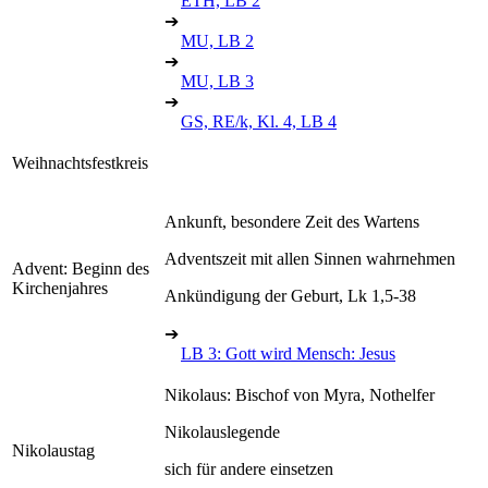
ETH, LB 2
➔
MU, LB 2
➔
MU, LB 3
➔
GS, RE/k, Kl. 4, LB 4
Weihnachtsfestkreis
Ankunft, besondere Zeit des Wartens
Adventszeit mit allen Sinnen wahrnehmen
Advent: Beginn des
Kirchenjahres
Ankündigung der Geburt, Lk 1,5-38
➔
LB 3: Gott wird Mensch: Jesus
Nikolaus: Bischof von Myra, Nothelfer
Nikolauslegende
Nikolaustag
sich für andere einsetzen