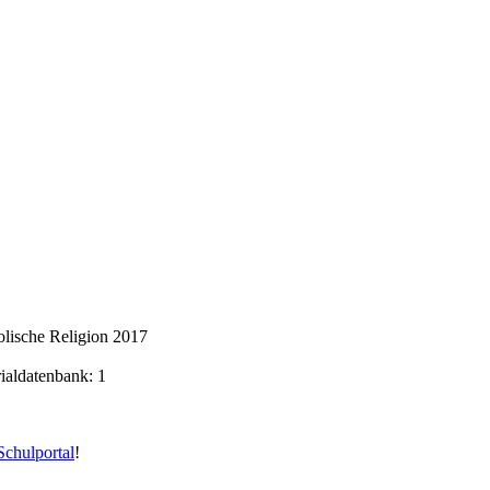
lische Religion 2017
rialdatenbank: 1
chulportal
!