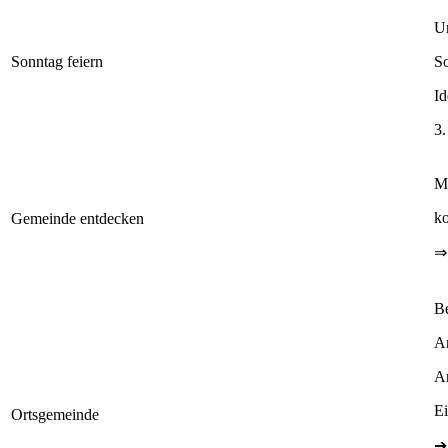
U
Sonntag feiern
So
Id
3.
M
ko
Gemeinde entdecken
⇒
Be
An
An
Ei
Ortsgemeinde
➔