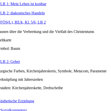
LB 1: Mein Leben ist kostbar
LB 2: diakonisches Handeln
FÖS(L), RE/k, Kl. 5/6, LB 2
aunen über die Verbreitung und die Vielfalt des Christentums
ltkarte
ymbol: Baum
LB 2: Gebet
turgische Farben, Kirchenjahreskreis, Symbole, Metacom, Paramente
rknüpfung mit Jahreszeiten
stalten: Kirchenjahreskette, Drehscheibe
ästhetische Erziehung
Sozialkompetenz