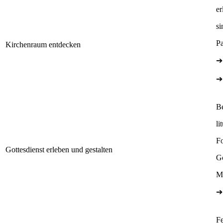
er
si
Pa
Kirchenraum entdecken
➔
➔
B
li
Fo
Gottesdienst erleben und gestalten
Go
M
➔
Fe