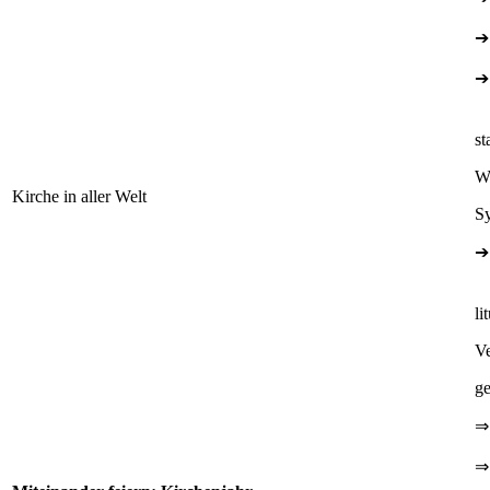
➔
➔
st
We
Kirche in aller Welt
S
➔
li
Ve
ge
⇒
⇒