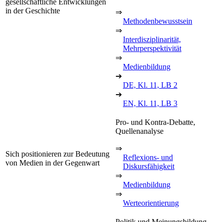
gesellschaftliche Entwicklungen
in der Geschichte
⇒
Methodenbewusstsein
⇒
Interdisziplinarität,
Mehrperspektivität
⇒
Medienbildung
➔
DE, Kl. 11, LB 2
➔
EN, Kl. 11, LB 3
Pro- und Kontra-Debatte,
Quellenanalyse
⇒
Sich positionieren zur Bedeutung
Reflexions- und
von Medien in der Gegenwart
Diskursfähigkeit
⇒
Medienbildung
⇒
Werteorientierung
Politik und Meinungsbildung