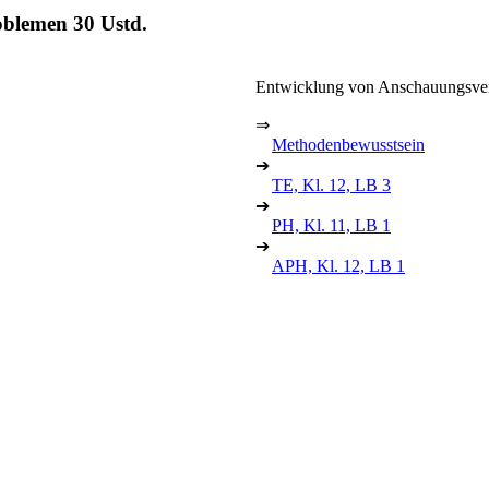
roblemen
30 Ustd.
Entwicklung von Anschauungsv
⇒
Methodenbewusstsein
➔
TE, Kl. 12, LB 3
➔
PH, Kl. 11, LB 1
➔
APH, Kl. 12, LB 1