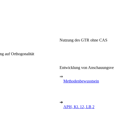
Nutzung des GTR ohne CAS
g auf Orthogonalität
Entwicklung von Anschauungsv
⇒
Methodenbewusstsein
➔
APH, Kl. 12, LB 2