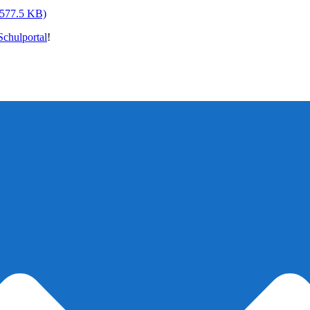
(577.5 KB)
chulportal
!