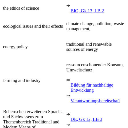
➔
the ethics of science
BIO, Gk 13, LB 2
climate change, pollution, waste
ecological issues and their effects
management,
traditional and renewable
energy policy
sources of energy
ressourcenschonender Konsum,
Umweltschutz
⇒
farming and industry
Bildung für nachhaltige
Entwicklung
⇒
Verantwortungsbereitschaft
Beherrschen erweiterten Sprach-
➔
und Sachwissens zum
DE, Gk 12, LB 3
Themenbereich Traditional and
➔
Modern Means of