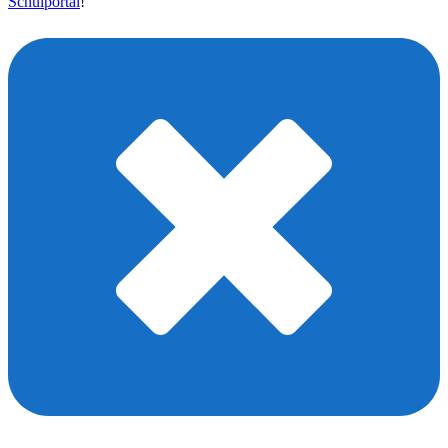
Schulportal
!