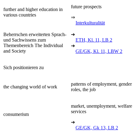
future prospects
further and higher education in
various countries
⇒
Interkulturalität
Beherrschen erweiterten Sprach-
➔
und Sachwissens zum
ETH, Kl. 11, LB 2
Themenbereich The Individual
➔
and Society
GE/GK, Kl. 11, LBW 2
Sich positionieren zu
patterns of employment, gender
the changing world of work
roles, the job
market, unemployment, welfare
services
consumerism
➔
GE/GK, Gk 13, LB 2