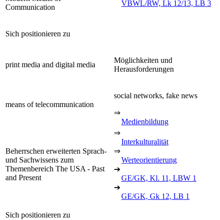
VBWL/RW, Lk 12/13, LB 3
Communication
Sich positionieren zu
Möglichkeiten und
print media and digital media
Herausforderungen
social networks, fake news
means of telecommunication
⇒
Medienbildung
⇒
Interkulturalität
Beherrschen erweiterten Sprach-
⇒
und Sachwissens zum
Werteorientierung
Themenbereich The USA - Past
➔
and Present
GE/GK, Kl. 11, LBW 1
➔
GE/GK, Gk 12, LB 1
Sich positionieren zu