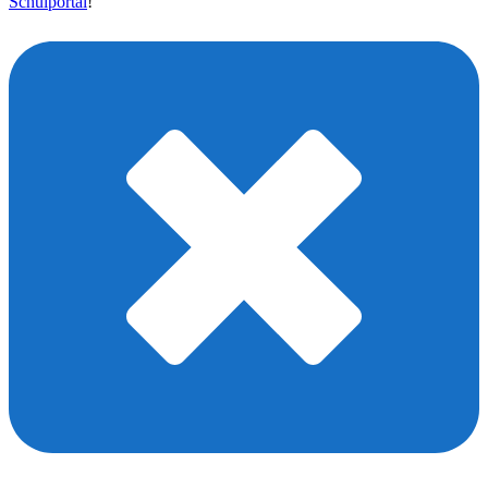
Schulportal
!