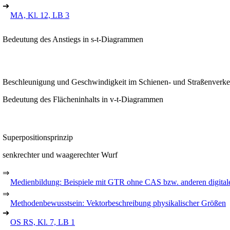
➔
MA, Kl. 12, LB 3
Bedeutung des Anstiegs in s-t-Diagrammen
Beschleunigung und Geschwindigkeit im Schienen- und Straßenverke
Bedeutung des Flächeninhalts in v-t-Diagrammen
Superpositionsprinzip
senkrechter und waagerechter Wurf
⇒
Medienbildung: Beispiele mit GTR ohne CAS bzw. anderen digita
⇒
Methodenbewusstsein: Vektorbeschreibung physikalischer Größen
➔
OS RS, Kl. 7, LB 1