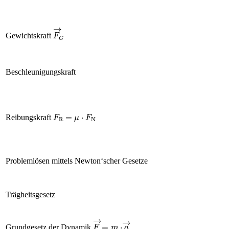
F
→
G
Gewichtskraft
Beschleunigungskraft
F
R
=
μ
·
F
N
Reibungskraft
Problemlösen mittels Newton‘scher Gesetze
Trägheitsgesetz
F
→
=
m
·
a
→
Grundgesetz der Dynamik