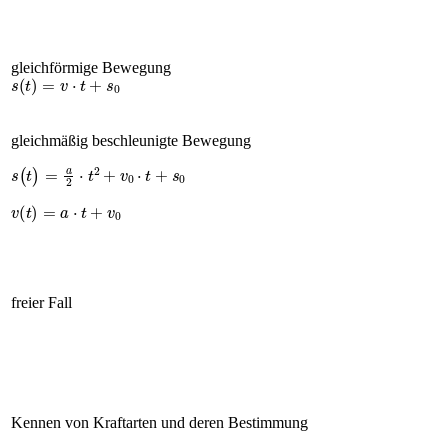
gleichförmige Bewegung
s
(
t
)
=
v
·
t
+
s
0
gleichmäßig beschleunigte Bewegung
s
(
t
)
=
a
2
·
t
2
+
v
0
·
t
+
s
0
v
(
t
)
=
a
·
t
+
v
0
freier Fall
Kennen von Kraftarten und deren Bestimmung