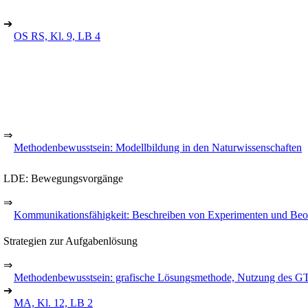
➔
OS RS, Kl. 9, LB 4
⇒
Methodenbewusstsein: Modellbildung in den Naturwissenschaften
LDE: Bewegungsvorgänge
⇒
Kommunikationsfähigkeit: Beschreiben von Experimenten und Beo
Strategien zur Aufgabenlösung
⇒
Methodenbewusstsein: grafische Lösungsmethode, Nutzung des GT
➔
MA, Kl. 12, LB 2