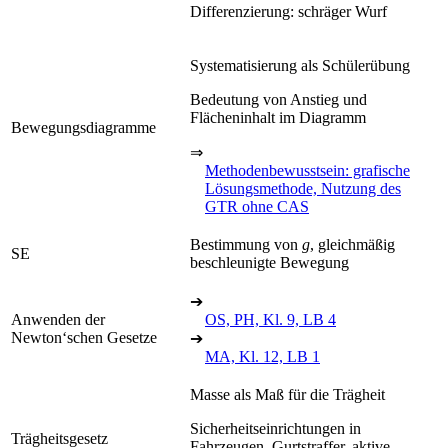
Differenzierung: schräger Wurf
Systematisierung als Schülerübung
Bedeutung von Anstieg und
Flächeninhalt im Diagramm
Bewegungsdiagramme
⇒
Methodenbewusstsein: grafische
Lösungsmethode, Nutzung des
GTR ohne CAS
Bestimmung von
g
, gleichmäßig
SE
beschleunigte Bewegung
➔
Anwenden der
OS, PH, Kl. 9, LB 4
Newton‘schen Gesetze
➔
MA, Kl. 12, LB 1
Masse als Maß für die Trägheit
Sicherheitseinrichtungen in
Trägheitsgesetz
Fahrzeugen, Gurtstraffer, aktive