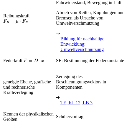
Fahrwiderstand; Bewegung in Luft
Abrieb von Reifen, Kupplungen und
Reibungskraft
Bremsen als Ursache von
F
R
=
μ
·
F
N
Umweltverschmutzung
⇒
Bildung für nachhaltige
Entwicklung:
Umweltverschmutzung
F
=
D
·
x
Federkraft
SE: Bestimmung der Federkonstante
Zerlegung des
geneigte Ebene, grafische
Beschleunigungsvektors in
und rechnerische
Komponenten
Kräftezerlegung
➔
TE, Kl. 12, LB 3
Kennen der physikalischen
Schülervortrag
Größen