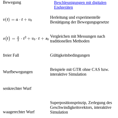
Bewegung
Beschleunigungen mit digitalen
Endgeräten
v
(
t
)
=
a
·
t
+
v
0
Herleitung und experimentelle
Bestätigung der Bewegungsgesetze
s
(
t
)
=
a
2
·
t
2
+
v
0
·
t
+
s
0
Vergleichen mit Messungen nach
traditionellen Methoden
freier Fall
Gültigkeitsbedingungen
Beispiele mit GTR ohne CAS bzw.
Wurfbewegungen
interaktive Simulation
senkrechter Wurf
Superpositionsprinzip, Zerlegung des
Geschwindigkeitsvektors, interaktive
waagerechter Wurf
Simulation