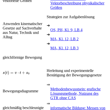
vektorielle Größen
Vektorbeschreibung physikalischer
Größen
Strategien zur Aufgabenlösung
Anwenden kinematischer
➔
Gesetze auf Sachverhalte
OS, PH, Kl. 9, LB 4
aus Natur, Technik und
➔
Alltag
MA, Kl. 12, LB 2
➔
MA, Kl. 12, LB 3
gleichförmige Bewegung
s
(
t
)
=
v
·
t
+
s
0
Herleitung und experimentelle
Bestätigung der Bewegungsgesetze
⇒
Methodenbewusstsein: grafische
Bewegungsdiagramme
Lösungsmethode, Nutzung des
GTR ohne CAS
⇒
gleichmäßig beschleunigte
informatische Bildung: Messen von