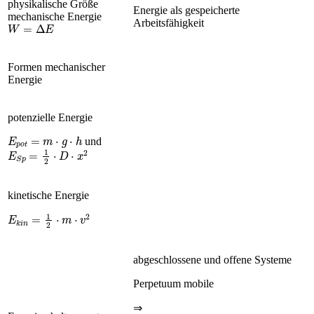
physikalische Größe
Energie als gespeicherte
mechanische Energie
W
=
∆
E
Arbeitsfähigkeit
Formen mechanischer
Energie
potenzielle Energie
E
p
o
t
=
m
·
g
·
h
und
E
S
p
=
1
2
·
D
·
x
2
kinetische Energie
E
k
i
n
=
1
2
·
m
·
v
2
abgeschlossene und offene Systeme
Perpetuum mobile
⇒