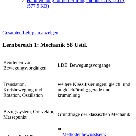
Handreichung für den Prüfungsmodus GTR (2019)
(577.5 KB)
Gesamten Lehrplan anzeigen
Lernbereich 1: Mechanik
58 Ustd.
Beurteilen von
LDE: Bewegungsvorgänge
Bewegungsvorgängen
Translation,
weitere Klassifizierungen: gleich- und
Kreisbewegung und
ungleichförmig; gerade und
Rotation, Oszillation
krummlinig
Bezugssystem, Ortsvektor,
Grundfrage der klassischen Mechanik
Massepunkt
⇒
Methodenbewusstsein: