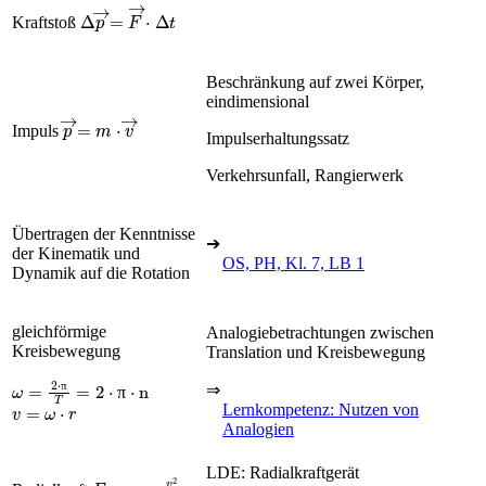
∆
p
→
=
F
→
·
∆
t
Kraftstoß
Beschränkung auf zwei Körper,
eindimensional
p
→
=
m
·
v
→
Impuls
Impulserhaltungssatz
Verkehrsunfall, Rangierwerk
Übertragen der Kenntnisse
➔
der Kinematik und
OS, PH, Kl. 7, LB 1
Dynamik auf die Rotation
gleichförmige
Analogiebetrachtungen zwischen
Kreisbewegung
Translation und Kreisbewegung
ω
=
2
·
π
T
=
2
·
π
·
n
⇒
π
v
=
ω
·
r
π
Lernkompetenz: Nutzen von
Analogien
LDE: Radialkraftgerät
F
r
=
m
·
v
2
r