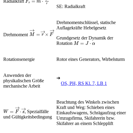
Radialkraft
SE: Radialkraft
Drehmomentschlüssel, statische
Auflagekräfte Hebelgesetz
M
→
=
r
→
×
F
→
Drehmoment
Grundgesetz der Dynamik der
M
=
J
·
α
Rotation
Rotationsenergie
Rotor eines Generators, Wirbelsturm
Anwenden der
➔
physikalischen Größe
OS, PH, RS Kl. 7, LB 1
mechanische Arbeit
Beachtung des Winkels zwischen
Kraft und Weg: Schieben eines
W
=
F
→
·
s
→
, Spezialfälle
Einkaufswagens, Schrägaufzug einer
und Gültigkeitsbedingung
Umzugsfirma, Skifahrerin bzw.
Skifahrer an einem Schlepplift