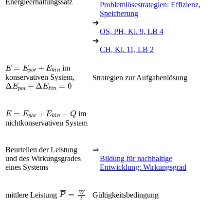
Energieerhaltungssatz
Problemlösestrategien: Effizienz,
Speicherung
➔
OS, PH, Kl. 9, LB 4
➔
CH, Kl. 11, LB 2
E
=
E
p
o
t
+
E
k
i
n
im
konservativen System,
Strategien zur Aufgabenlösung
∆
E
p
o
t
+
∆
E
k
i
n
=
0
E
=
E
p
o
t
+
E
k
i
n
+
Q
im
nichtkonservativen System
Beurteilen der Leistung
⇒
und des Wirkungsgrades
Bildung für nachhaltige
eines Systems
Entwicklung: Wirkungsgrad
P
¯
=
W
t
mittlere Leistung
Gültigkeitsbedingung