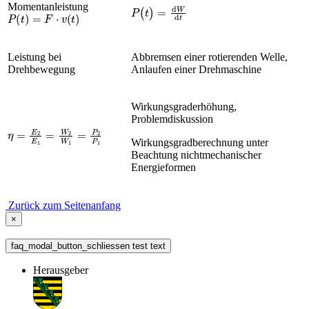
P
(
t
)
=
d
W
d
t
Momentanleistung
P
(
t
)
=
F
·
v
(
t
)
Leistung bei
Abbremsen einer rotierenden Welle,
Drehbewegung
Anlaufen einer Drehmaschine
Wirkungsgraderhöhung,
Problemdiskussion
η
=
E
2
E
1
=
W
2
W
1
=
P
2
P
1
Wirkungsgradberechnung unter
Beachtung nichtmechanischer
Energieformen
Zurück zum Seitenanfang
×
faq_modal_button_schliessen test text
Herausgeber