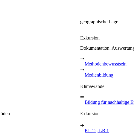
geographische Lage
Exkursion
Dokumentation, Auswertung g
⇒
Methodenbewusstsein
⇒
Medienbildung
Klimawandel
⇒
Bildung für nachhaltige 
Böden
Exkursion
➔
Kl. 12, LB 1