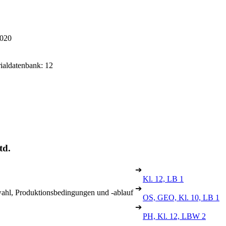
2020
rialdatenbank: 12
td.
➔
Kl. 12, LB 1
➔
ahl, Produktionsbedingungen und -ablauf
OS, GEO, Kl. 10, LB 1
➔
PH, Kl. 12, LBW 2