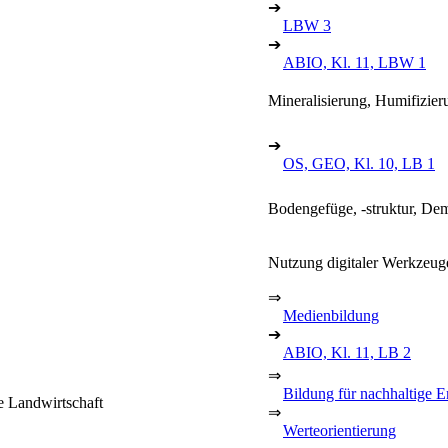
➔
LBW 3
➔
ABIO, Kl. 11, LBW 1
Mineralisierung, Humifizier
➔
OS, GEO, Kl. 10, LB 1
Bodengefüge, -struktur, De
Nutzung digitaler Werkzeu
⇒
Medienbildung
➔
ABIO, Kl. 11, LB 2
⇒
Bildung für nachhaltige 
e Landwirtschaft
⇒
Werteorientierung