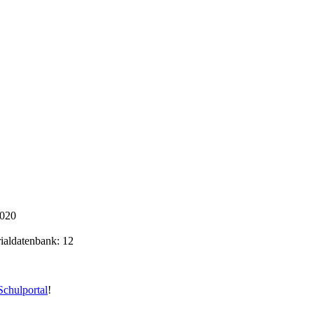
2020
rialdatenbank: 12
chulportal
!