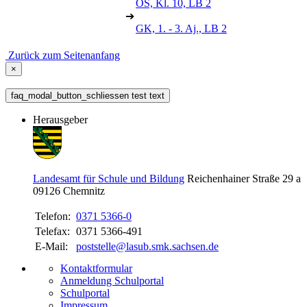
OS, Kl. 10, LB 2
➔
GK, 1. - 3. Aj., LB 2
Zurück zum Seitenanfang
×
faq_modal_button_schliessen test text
Herausgeber
Landesamt für Schule und Bildung
Reichenhainer Straße 29 a
09126
Chemnitz
Telefon:
0371 5366-0
Telefax:
0371 5366-491
E-Mail:
poststelle@lasub.smk.sachsen.de
Kontaktformular
Anmeldung Schulportal
Schulportal
Impressum