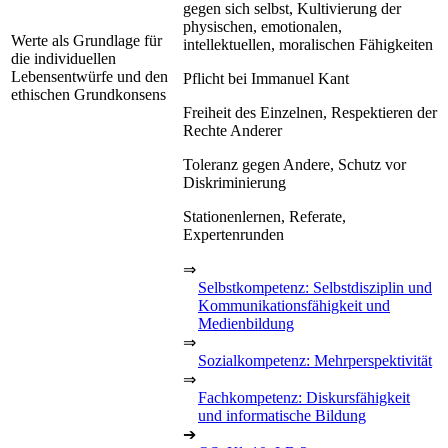
gegen sich selbst, Kultivierung der
physischen, emotionalen,
Werte als Grundlage für
intellektuellen, moralischen Fähigkeiten
die individuellen
Lebensentwürfe und den
Pflicht bei Immanuel Kant
ethischen Grundkonsens
Freiheit des Einzelnen, Respektieren der
Rechte Anderer
Toleranz gegen Andere, Schutz vor
Diskriminierung
Stationenlernen, Referate,
Expertenrunden
⇒
Selbstkompetenz: Selbstdisziplin und
Kommunikationsfähigkeit und
Medienbildung
⇒
Sozialkompetenz: Mehrperspektivität
⇒
Fachkompetenz: Diskursfähigkeit
und informatische Bildung
➔