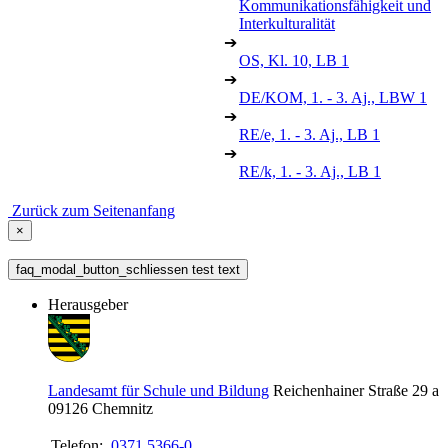
Kommunikationsfähigkeit und
Interkulturalität
➔
OS, Kl. 10, LB 1
➔
DE/KOM, 1. - 3. Aj., LBW 1
➔
RE/e, 1. - 3. Aj., LB 1
➔
RE/k, 1. - 3. Aj., LB 1
Zurück zum Seitenanfang
×
faq_modal_button_schliessen test text
Herausgeber
Landesamt für Schule und Bildung
Reichenhainer Straße 29 a
09126
Chemnitz
Telefon:
0371 5366-0