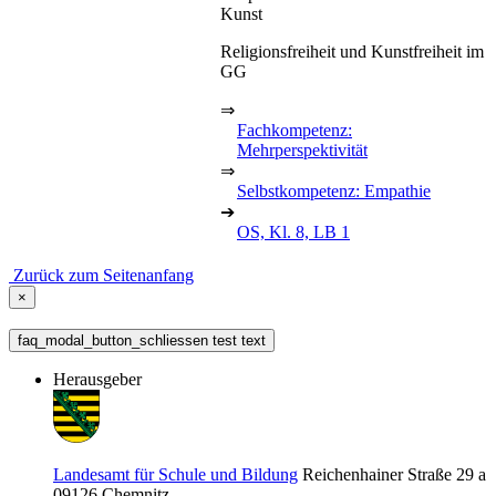
Kunst
Religionsfreiheit und Kunstfreiheit im
GG
⇒
Fachkompetenz:
Mehrperspektivität
⇒
Selbstkompetenz: Empathie
➔
OS, Kl. 8, LB 1
Zurück zum Seitenanfang
×
faq_modal_button_schliessen test text
Herausgeber
Landesamt für Schule und Bildung
Reichenhainer Straße 29 a
09126
Chemnitz