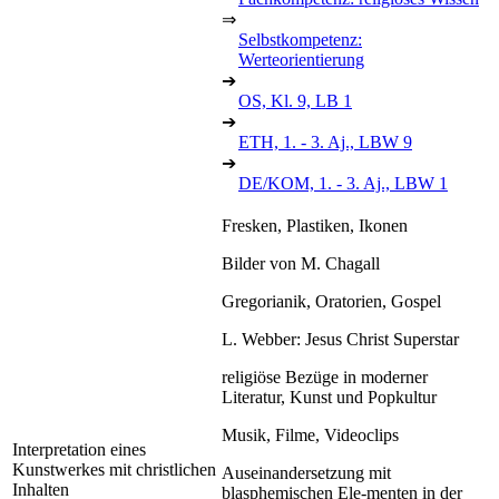
⇒
Selbstkompetenz:
Werteorientierung
➔
OS, Kl. 9, LB 1
➔
ETH, 1. - 3. Aj., LBW 9
➔
DE/KOM, 1. - 3. Aj., LBW 1
Fresken, Plastiken, Ikonen
Bilder von M. Chagall
Gregorianik, Oratorien, Gospel
L. Webber: Jesus Christ Superstar
religiöse Bezüge in moderner
Literatur, Kunst und Popkultur
Musik, Filme, Videoclips
Interpretation eines
Kunstwerkes mit christlichen
Auseinandersetzung mit
Inhalten
blasphemischen Ele-menten in der