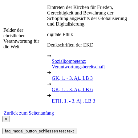
Eintreten der Kirchen für Frieden,
Gerechtigkeit und Bewahrung der
Schöpfung angesichts der Globalisierung
und Digitalisierung
Felder der
digitale Ethik
christlichen
Verantwortung für
Denkschriften der EKD
die Welt
⇒
Sozialkompetenz:
Verantwortungsbereitschaft
➔
GK, 1. - 3. Aj., LB 3
➔
GK, 1. - 3. Aj., LB 6
➔
ETH, 1. - 3. Aj., LB 3
Zurück zum Seitenanfang
×
faq_modal_button_schliessen test text