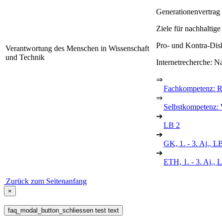
Generationenvertrag
Ziele für nachhalti
Pro- und Kontra-Dis
Verantwortung des Menschen in Wissenschaft
und Technik
Internetrecherche: Na
⇒
Fachkompetenz: Re
⇒
Selbstkompetenz: 
➔
LB 2
➔
GK, 1. - 3. Aj., L
➔
ETH, 1. - 3. Aj.,
Zurück zum Seitenanfang
×
faq_modal_button_schliessen test text