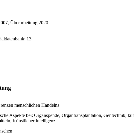
 2007, Überarbeitung 2020
rialdatenbank: 13
rtung
Grenzen menschlichen Handelns
sche Aspekte bei: Organspende, Organtransplantation, Gentechnik, kün
tteln, Künstlicher Intelligenz
nschen