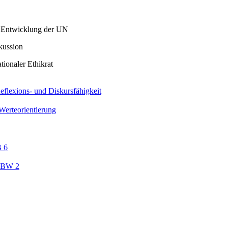
ge Entwicklung der UN
kussion
tionaler Ethikrat
flexions- und Diskursfähigkeit
Werteorientierung
B 6
 LBW 2