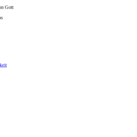
on Gott
os
keit