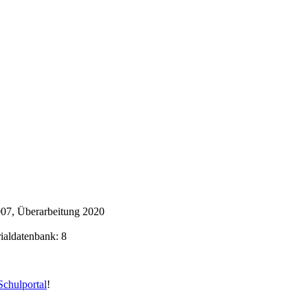
007, Überarbeitung 2020
rialdatenbank: 8
chulportal
!