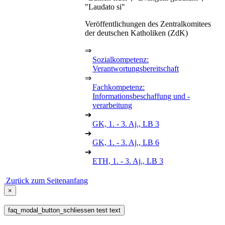
"Laudato si"
Veröffentlichungen des Zentralkomitees
der deutschen Katholiken (ZdK)
⇒
Sozialkompetenz:
Verantwortungsbereitschaft
⇒
Fachkompetenz:
Informationsbeschaffung und -
verarbeitung
➔
GK, 1. - 3. Aj., LB 3
➔
GK, 1. - 3. Aj., LB 6
➔
ETH, 1. - 3. Aj., LB 3
Zurück zum Seitenanfang
×
faq_modal_button_schliessen test text