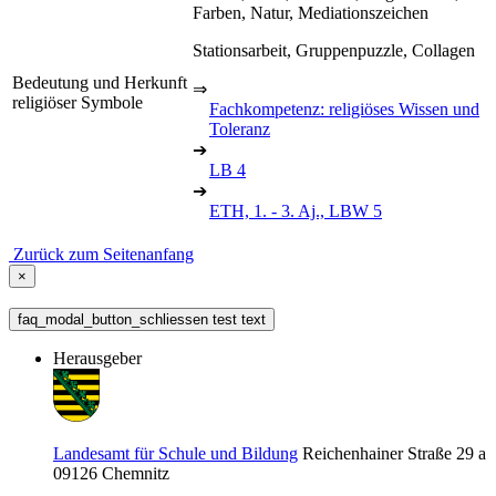
Farben, Natur, Mediationszeichen
Stationsarbeit, Gruppenpuzzle, Collagen
Bedeutung und Herkunft
⇒
religiöser Symbole
Fachkompetenz: religiöses Wissen und
Toleranz
➔
LB 4
➔
ETH, 1. - 3. Aj., LBW 5
Zurück zum Seitenanfang
×
faq_modal_button_schliessen test text
Herausgeber
Landesamt für Schule und Bildung
Reichenhainer Straße 29 a
09126
Chemnitz