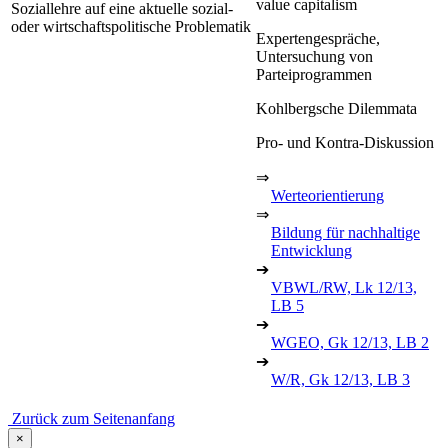
value capitalism
Soziallehre auf eine aktuelle sozial-
oder wirtschaftspolitische Problematik
Expertengespräche,
Untersuchung von
Parteiprogrammen
Kohlbergsche Dilemmata
Pro- und Kontra-Diskussion
⇒
Werteorientierung
⇒
Bildung für nachhaltige
Entwicklung
➔
VBWL/RW, Lk 12/13,
LB 5
➔
WGEO, Gk 12/13, LB 2
➔
W/R, Gk 12/13, LB 3
Zurück zum Seitenanfang
×