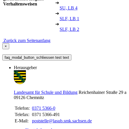
➔
Verhaltensweisen
SU, LB 4
➔
SLF, LB 1
➔
SLF, LB 2
Zurück zum Seitenanfang
×
faq_modal_button_schliessen test text
Herausgeber
Landesamt für Schule und Bildung
Reichenhainer Straße 29 a
09126
Chemnitz
Telefon:
0371 5366-0
Telefax:
0371 5366-491
E-Mail:
poststelle@lasub.smk.sachsen.de