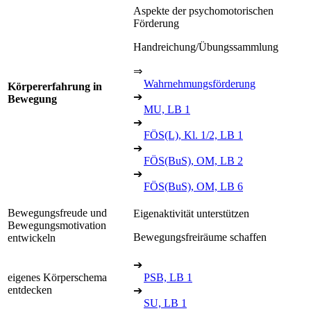
Aspekte der psychomotorischen
Förderung
Handreichung/Übungssammlung
⇒
Wahrnehmungsförderung
Körpererfahrung in
➔
Bewegung
MU, LB 1
➔
FÖS(L), Kl. 1/2, LB 1
➔
FÖS(BuS), OM, LB 2
➔
FÖS(BuS), OM, LB 6
Bewegungsfreude und
Eigenaktivität unterstützen
Bewegungsmotivation
Bewegungsfreiräume schaffen
entwickeln
➔
eigenes Körperschema
PSB, LB 1
entdecken
➔
SU, LB 1