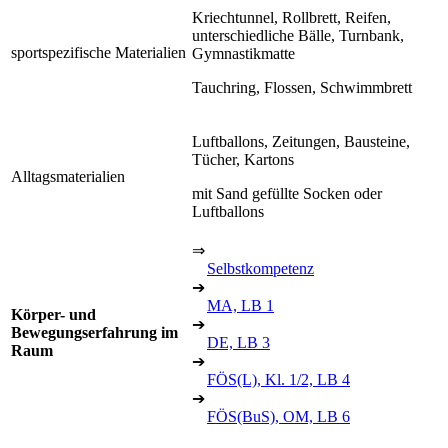
Kriechtunnel, Rollbrett, Reifen,
unterschiedliche Bälle, Turnbank,
sportspezifische Materialien
Gymnastikmatte
Tauchring, Flossen, Schwimmbrett
Luftballons, Zeitungen, Bausteine,
Tücher, Kartons
Alltagsmaterialien
mit Sand gefüllte Socken oder
Luftballons
⇒
Selbstkompetenz
➔
MA, LB 1
Körper- und
➔
Bewegungserfahrung im
DE, LB 3
Raum
➔
FÖS(L), Kl. 1/2, LB 4
➔
FÖS(BuS), OM, LB 6