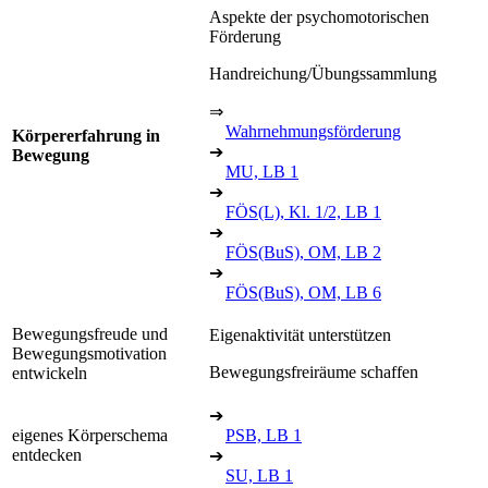
Aspekte der psychomotorischen
Förderung
Handreichung/Übungssammlung
⇒
Wahrnehmungsförderung
Körpererfahrung in
➔
Bewegung
MU, LB 1
➔
FÖS(L), Kl. 1/2, LB 1
➔
FÖS(BuS), OM, LB 2
➔
FÖS(BuS), OM, LB 6
Bewegungsfreude und
Eigenaktivität unterstützen
Bewegungsmotivation
Bewegungsfreiräume schaffen
entwickeln
➔
eigenes Körperschema
PSB, LB 1
entdecken
➔
SU, LB 1