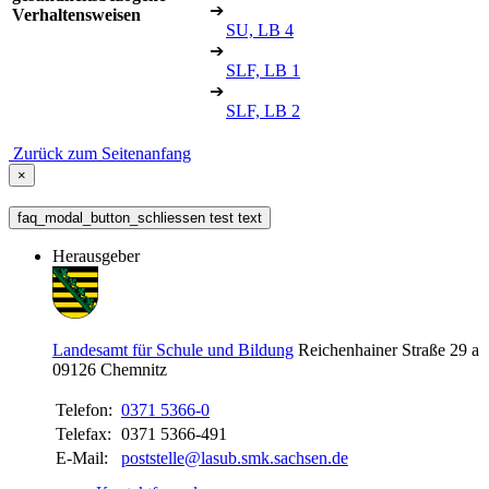
➔
Verhaltensweisen
SU, LB 4
➔
SLF, LB 1
➔
SLF, LB 2
Zurück zum Seitenanfang
×
faq_modal_button_schliessen test text
Herausgeber
Landesamt für Schule und Bildung
Reichenhainer Straße 29 a
09126
Chemnitz
Telefon:
0371 5366-0
Telefax:
0371 5366-491
E-Mail:
poststelle@lasub.smk.sachsen.de