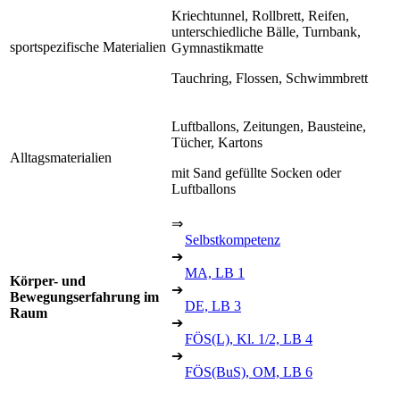
Kriechtunnel, Rollbrett, Reifen,
unterschiedliche Bälle, Turnbank,
sportspezifische Materialien
Gymnastikmatte
Tauchring, Flossen, Schwimmbrett
Luftballons, Zeitungen, Bausteine,
Tücher, Kartons
Alltagsmaterialien
mit Sand gefüllte Socken oder
Luftballons
⇒
Selbstkompetenz
➔
MA, LB 1
Körper- und
➔
Bewegungserfahrung im
DE, LB 3
Raum
➔
FÖS(L), Kl. 1/2, LB 4
➔
FÖS(BuS), OM, LB 6