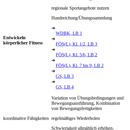
regionale Sportangebote nutzen
Handreichung/Übungssammlung
➔
WDBK, LB 1
Entwickeln
➔
körperlicher Fitness
FÖS(L), Kl. 1/2, LB 3
➔
FÖS(L), Kl. 5/6, LB 2
➔
FÖS(L), Kl. 7 bis 9, LB 2
➔
GS, LB 3
➔
GS, LB 4
Variation von Übungsbedingungen und
Bewegungsausführung, Kombination
von Bewegungsfertigkeiten
koordinative Fähigkeiten
regelmäßiges Wiederholen
Schwierigkeit allmählich erhöhen,