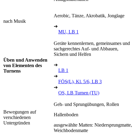
Aerobic, Tänze, Akrobatik, Jonglage
nach Musik
➔
MU, LB 1
Geräte kennenlernen, gemeinsames und
sachgerechtes Auf- und Abbauen,
Sichern und Helfen
Üben und Anwenden
➔
von Elementen des
LB 1
Turnens
➔
FÖS(L), Kl. 5/6, LB 3
➔
OS, LB Turnen (TU)
Geh- und Sprungübungen, Rollen
Bewegungen auf
Hallenboden
verschiedenen
Untergründen
ausgewählte Matten: Niedersprungmatte,
Weichbodenmatte