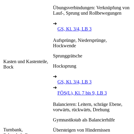
Übungsverbindungen: Verknüpfung von
Lauf-, Sprung und Rollbewegungen
➔
GS, Kl. 3/4, LB 3
Aufsprünge, Niedersprünge,
Hockwende
Sprunggrätsche
Kasten und Kastenteile,
Hocksprung
Bock
➔
GS, Kl. 3/4, LB 3
➔
FÖS(L), Kl. 7 bis 9, LB 3
Balancieren: Leitern, schräge Ebene,
vorwärts, rückwärts, Drehung
Gymnastikstab als Balancierhilfe
Turnbank,
Übersteigen von Hindernissen