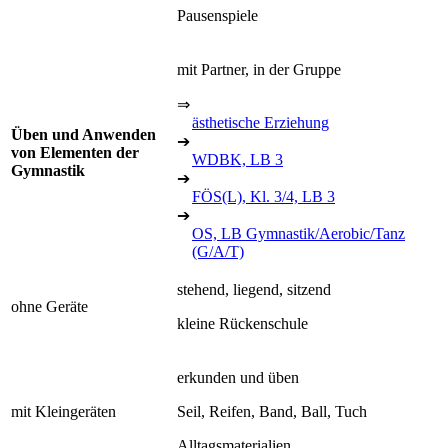
Pausenspiele
mit Partner, in der Gruppe
⇒
ästhetische Erziehung
Üben und Anwenden
➔
von Elementen der
WDBK, LB 3
Gymnastik
➔
FÖS(L), Kl. 3/4, LB 3
➔
OS, LB Gymnastik/Aerobic/Tanz
(G/A/T)
stehend, liegend, sitzend
ohne Geräte
kleine Rückenschule
erkunden und üben
mit Kleingeräten
Seil, Reifen, Band, Ball, Tuch
Alltagsmaterialien