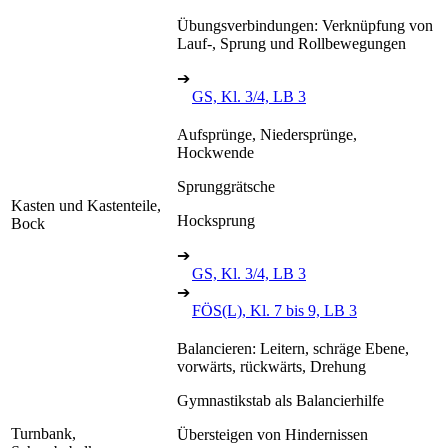
Übungsverbindungen: Verknüpfung von
Lauf-, Sprung und Rollbewegungen
➔
GS, Kl. 3/4, LB 3
Aufsprünge, Niedersprünge,
Hockwende
Sprunggrätsche
Kasten und Kastenteile,
Hocksprung
Bock
➔
GS, Kl. 3/4, LB 3
➔
FÖS(L), Kl. 7 bis 9, LB 3
Balancieren: Leitern, schräge Ebene,
vorwärts, rückwärts, Drehung
Gymnastikstab als Balancierhilfe
Turnbank,
Übersteigen von Hindernissen