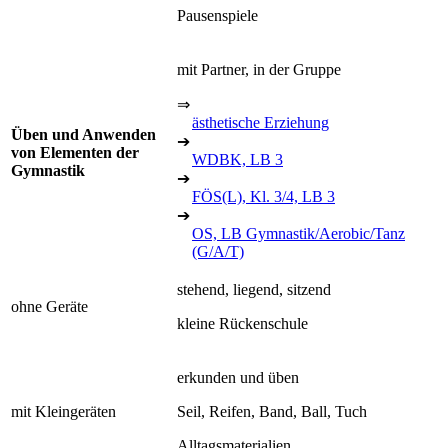
Pausenspiele
mit Partner, in der Gruppe
⇒
ästhetische Erziehung
Üben und Anwenden
➔
von Elementen der
WDBK, LB 3
Gymnastik
➔
FÖS(L), Kl. 3/4, LB 3
➔
OS, LB Gymnastik/Aerobic/Tanz
(G/A/T)
stehend, liegend, sitzend
ohne Geräte
kleine Rückenschule
erkunden und üben
mit Kleingeräten
Seil, Reifen, Band, Ball, Tuch
Alltagsmaterialien