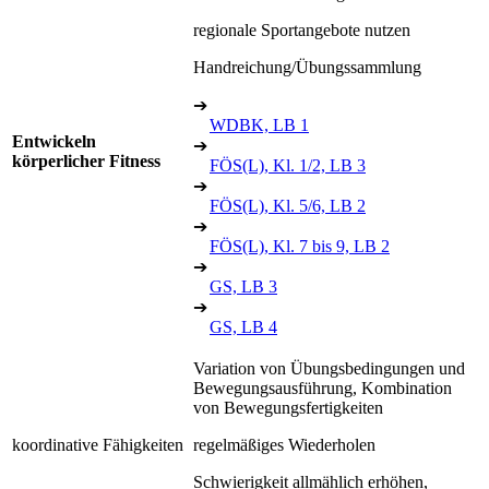
regionale Sportangebote nutzen
Handreichung/Übungssammlung
➔
WDBK, LB 1
Entwickeln
➔
körperlicher Fitness
FÖS(L), Kl. 1/2, LB 3
➔
FÖS(L), Kl. 5/6, LB 2
➔
FÖS(L), Kl. 7 bis 9, LB 2
➔
GS, LB 3
➔
GS, LB 4
Variation von Übungsbedingungen und
Bewegungsausführung, Kombination
von Bewegungsfertigkeiten
koordinative Fähigkeiten
regelmäßiges Wiederholen
Schwierigkeit allmählich erhöhen,