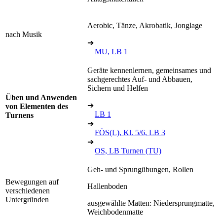
Aerobic, Tänze, Akrobatik, Jonglage
nach Musik
➔
MU, LB 1
Geräte kennenlernen, gemeinsames und
sachgerechtes Auf- und Abbauen,
Sichern und Helfen
Üben und Anwenden
➔
von Elementen des
LB 1
Turnens
➔
FÖS(L), Kl. 5/6, LB 3
➔
OS, LB Turnen (TU)
Geh- und Sprungübungen, Rollen
Bewegungen auf
Hallenboden
verschiedenen
Untergründen
ausgewählte Matten: Niedersprungmatte,
Weichbodenmatte