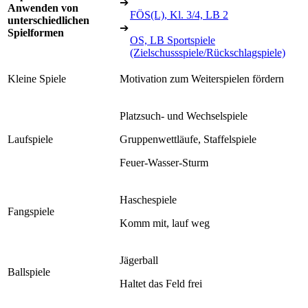
➔
Anwenden von
FÖS(L), Kl. 3/4, LB 2
unterschiedlichen
➔
Spielformen
OS, LB Sportspiele
(Zielschussspiele/Rückschlagspiele)
Kleine Spiele
Motivation zum Weiterspielen fördern
Platzsuch- und Wechselspiele
Laufspiele
Gruppenwettläufe, Staffelspiele
Feuer-Wasser-Sturm
Haschespiele
Fangspiele
Komm mit, lauf weg
Jägerball
Ballspiele
Haltet das Feld frei