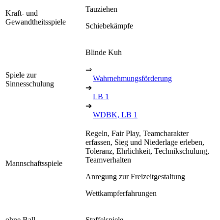
Tauziehen
Kraft- und
Gewandtheitsspiele
Schiebekämpfe
Blinde Kuh
⇒
Spiele zur
Wahrnehmungsförderung
Sinnesschulung
➔
LB 1
➔
WDBK, LB 1
Regeln, Fair Play, Teamcharakter
erfassen, Sieg und Niederlage erleben,
Toleranz, Ehrlichkeit, Technikschulung,
Teamverhalten
Mannschaftsspiele
Anregung zur Freizeitgestaltung
Wettkampferfahrungen
ohne Ball
Staffelspiele