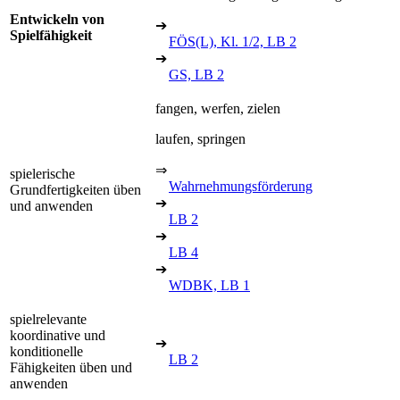
Entwickeln von
➔
Spielfähigkeit
FÖS(L), Kl. 1/2, LB 2
➔
GS, LB 2
fangen, werfen, zielen
laufen, springen
⇒
spielerische
Wahrnehmungsförderung
Grundfertigkeiten üben
➔
und anwenden
LB 2
➔
LB 4
➔
WDBK, LB 1
spielrelevante
koordinative und
➔
konditionelle
LB 2
Fähigkeiten üben und
anwenden