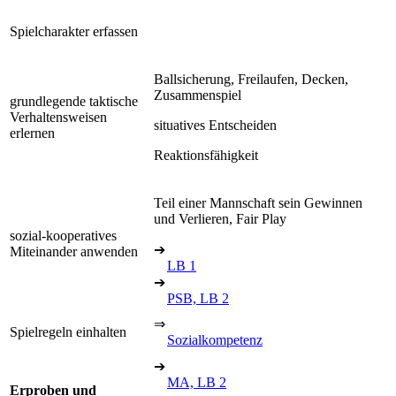
Spielcharakter erfassen
Ballsicherung, Freilaufen, Decken,
Zusammenspiel
grundlegende taktische
Verhaltensweisen
situatives Entscheiden
erlernen
Reaktionsfähigkeit
Teil einer Mannschaft sein Gewinnen
und Verlieren, Fair Play
sozial-kooperatives
➔
Miteinander anwenden
LB 1
➔
PSB, LB 2
⇒
Spielregeln einhalten
Sozialkompetenz
➔
MA, LB 2
Erproben und